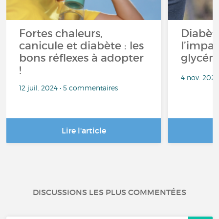
Fortes chaleurs,
Diabète
canicule et diabète : les
l’impac
bons réflexes à adopter
glycém
!
4 nov. 202
12 juil. 2024 • 5 commentaires
Lire l'article
DISCUSSIONS LES PLUS COMMENTÉES