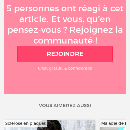
5 personnes ont réagi à cet
article. Et vous, qu’en
pensez-vous ? Rejoignez la
communauté !
REJOINDRE
C'est gratuit & confidentiel
VOUS AIMEREZ AUSSI
Sclérose en plaques
Maladie de Pa