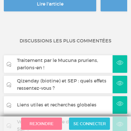
Lire l'article
DISCUSSIONS LES PLUS COMMENTÉES
Traitement par le Mucuna pruriens,
parlons-en !
Qizenday (biotine) et SEP : quels effets
ressentez-vous ?
Liens utiles et recherches globales
Votre "petite victoire du jour" sur la
REJOINDRE
SE CONNECTER
SEP !