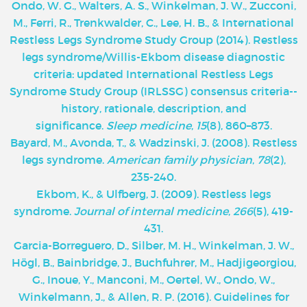
Ondo, W. G., Walters, A. S., Winkelman, J. W., Zucconi,
M., Ferri, R., Trenkwalder, C., Lee, H. B., & International
Restless Legs Syndrome Study Group (2014). Restless
legs syndrome/Willis-Ekbom disease diagnostic
criteria: updated International Restless Legs
Syndrome Study Group (IRLSSG) consensus criteria--
history, rationale, description, and
significance.
Sleep medicine
,
15
(8), 860–873.
Bayard, M., Avonda, T., & Wadzinski, J. (2008). Restless
legs syndrome.
American family physician
,
78
(2),
235-240.
Ekbom, K., & Ulfberg, J. (2009). Restless legs
syndrome.
Journal of internal medicine
,
266
(5), 419-
431.
Garcia-Borreguero, D., Silber, M. H., Winkelman, J. W.,
Högl, B., Bainbridge, J., Buchfuhrer, M., Hadjigeorgiou,
G., Inoue, Y., Manconi, M., Oertel, W., Ondo, W.,
Winkelmann, J., & Allen, R. P. (2016). Guidelines for