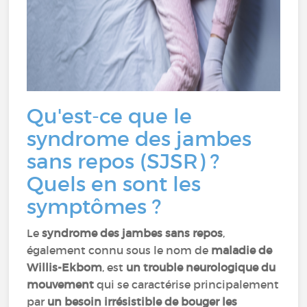
Qu'est-ce que le
syndrome des jambes
sans repos (SJSR) ?
Quels en sont les
symptômes ?
Le
syndrome des jambes sans repos
,
également connu sous le nom de
maladie de
Willis-Ekbom
, est
un trouble neurologique du
mouvement
qui se caractérise principalement
par
un besoin irrésistible de bouger les