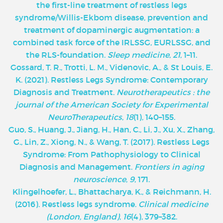
the first-line treatment of restless legs
syndrome/Willis-Ekbom disease, prevention and
treatment of dopaminergic augmentation: a
combined task force of the IRLSSG, EURLSSG, and
the RLS-foundation.
Sleep medicine
,
21
, 1–11.
Gossard, T. R., Trotti, L. M., Videnovic, A., & St Louis, E.
K. (2021). Restless Legs Syndrome: Contemporary
Diagnosis and Treatment.
Neurotherapeutics : the
journal of the American Society for Experimental
NeuroTherapeutics
,
18
(1), 140–155.
Guo, S., Huang, J., Jiang, H., Han, C., Li, J., Xu, X., Zhang,
G., Lin, Z., Xiong, N., & Wang, T. (2017). Restless Legs
Syndrome: From Pathophysiology to Clinical
Diagnosis and Management.
Frontiers in aging
neuroscience
,
9
, 171.
Klingelhoefer, L., Bhattacharya, K., & Reichmann, H.
(2016). Restless legs syndrome.
Clinical medicine
(London, England)
,
16
(4), 379–382.