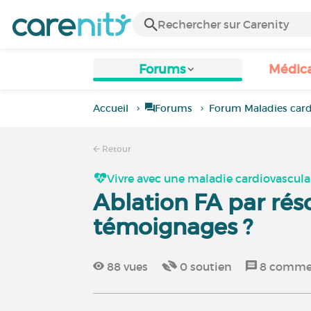
Forums
Médic
Accueil
Forums
Forum Maladies card
Retour
Vivre avec une maladie cardiovascula
Ablation FA par rés
témoignages ?
88
vues
0
soutien
8
commen