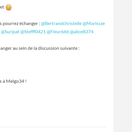
jet
us pourrez échanger :
@Bertrandchristelle
‍
@Morissze
e
‍
@Suripat
‍
@Stefff0421
‍
@Fleur666
‍
@alice8374
‍
anger au sein de la discussion suivante :
ls à Melgo34 !