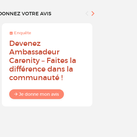
DONNEZ VOTRE AVIS
Enquête
Enquête
Devenez
Sur une 
Ambassadeur
à 10, que
Carenity – Faites la
probabil
différence dans la
recomm
communauté !
Carenit
à un pro
Je donne mon avis
Je donne