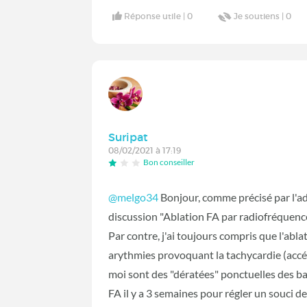
Réponse utile |
0
Je soutiens |
0
Suripat
08/02/2021 à 17:19
Bon conseiller
@melgo34
‍ Bonjour, comme précisé par l'adm
discussion "Ablation FA par radiofréquen
Par contre, j'ai toujours compris que l'abl
arythmies provoquant la tachycardie (accél
moi sont des "dératées" ponctuelles des bat
FA il y a 3 semaines pour régler un souci 