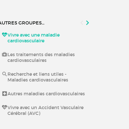
AUTRES GROUPES...
Vivre avec une maladie
Vivre après u
cardiovasculaire
myocarde
Les traitements des maladies
Insuffisance
cardiovasculaires
Recherche et liens utiles -
Maladies cardiovasculaires
Autres maladies cardiovasculaires
Vivre avec un Accident Vasculaire
Cérébral (AVC)