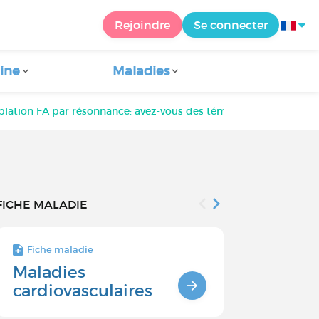
Rejoindre
Se connecter
ine
Maladies
blation FA par résonnance: avez-vous des témoignages ?
FICHE MALADIE
Fiche maladie
Fiche maladie 
Maladies
Troubles 
cardiovasculaires
l'érection
maladies