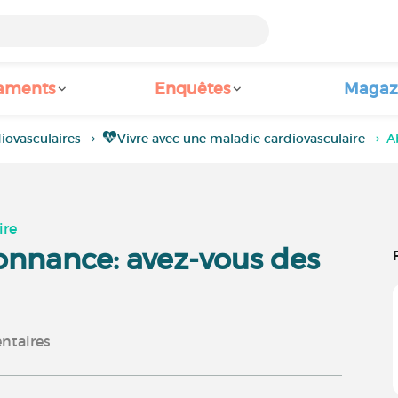
aments
Enquêtes
Magaz
iovasculaires
Vivre avec une maladie cardiovasculaire
A
ire
onnance: avez-vous des
taires