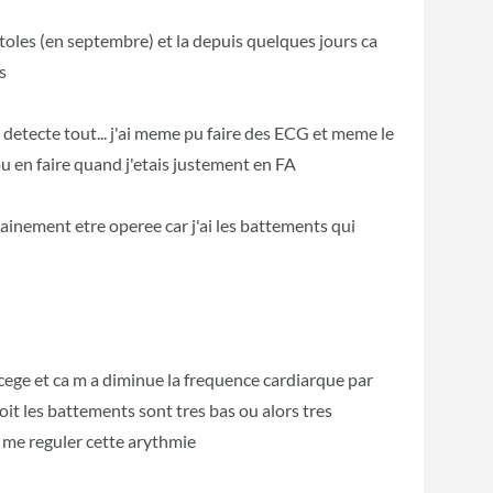
toles (en septembre) et la depuis quelques jours ca
s
i detecte tout... j'ai meme pu faire des ECG et meme le
pu en faire quand j'etais justement en FA
tainement etre operee car j'ai les battements qui
ege et ca m a diminue la frequence cardiarque par
. soit les battements sont tres bas ou alors tres
nt me reguler cette arythmie