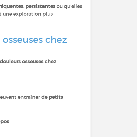
réquentes
,
persistantes
ou qu’elles
 une exploration plus
s osseuses chez
 douleurs osseuses chez
 peuvent entraîner
de petits
epos
.