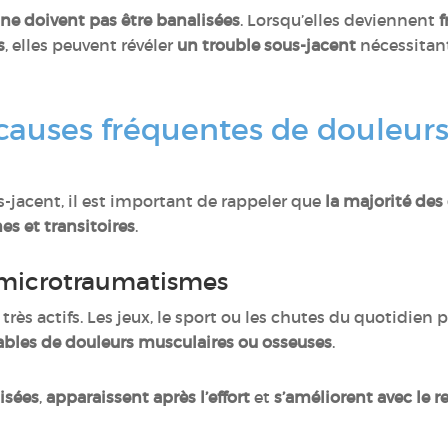
 ne doivent pas être banalisées
. Lorsqu’elles deviennent
f
s
, elles peuvent révéler
un trouble sous-jacent
nécessitant
 causes fréquentes de douleur
-jacent, il est important de rappeler que
la majorité des
es et transitoires
.
t microtraumatismes
rès actifs. Les jeux, le sport ou les chutes du quotidien
bles de douleurs musculaires ou osseuses
.
lisées
,
apparaissent après l’effort
et
s’améliorent avec le r