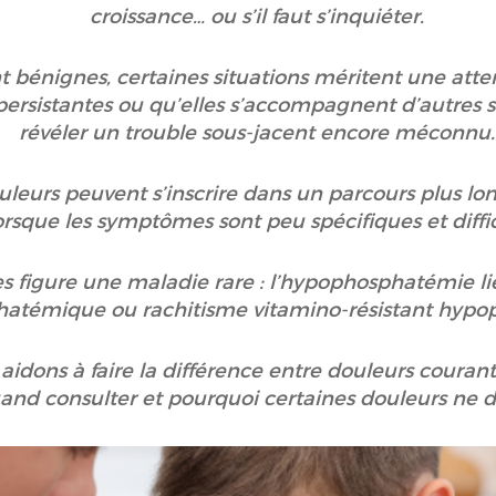
croissance… ou s’il faut s’inquiéter.
t bénignes, certaines situations méritent une atten
ersistantes ou qu’elles s’accompagnent d’autres si
révéler un trouble sous-jacent encore méconnu
uleurs peuvent s’inscrire dans un parcours plus long
orsque les symptômes sont peu spécifiques et diffic
s figure une maladie rare : l’hypophosphatémie lié
hatémique ou rachitisme vitamino-résistant hyp
 aidons à faire la différence entre douleurs courant
d consulter et pourquoi certaines douleurs ne do