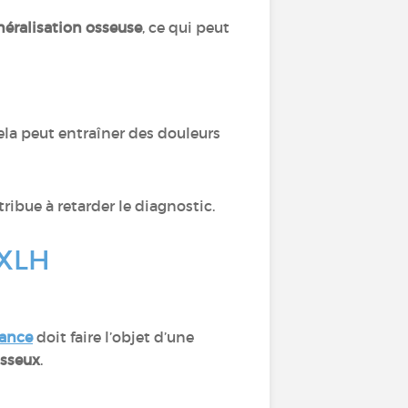
néralisation osseuse
, ce qui peut
Cela peut entraîner des douleurs
tribue à retarder le diagnostic.
l’XLH
sance
doit faire l’objet d’une
osseux
.