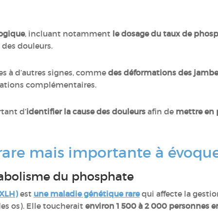
logique
, incluant notamment
le dosage du taux de phosp
e des douleurs.
es à d’autres signes, comme
des déformations des jamb
igations complémentaires.
rtant d’
identifier la cause des douleurs
afin de
mettre en 
 rare mais importante à évoqu
abolisme du phosphate
(XLH)
est
une maladie génétique rare
qui affecte la gest
des os). Elle toucherait
environ 1 500 à 2 000 personnes e