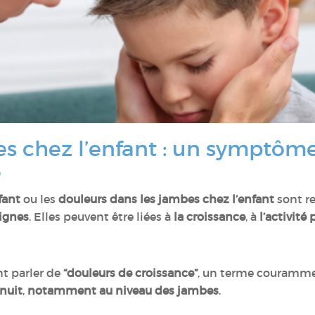
es chez l’enfant : un symptôm
é
fant
ou les
douleurs dans les jambes chez l’enfant
sont r
ignes
. Elles peuvent être liées à
la croissance
, à
l’activité
t parler de
“douleurs de croissance”
, un terme courammen
 nuit
,
notamment au niveau des jambes
.