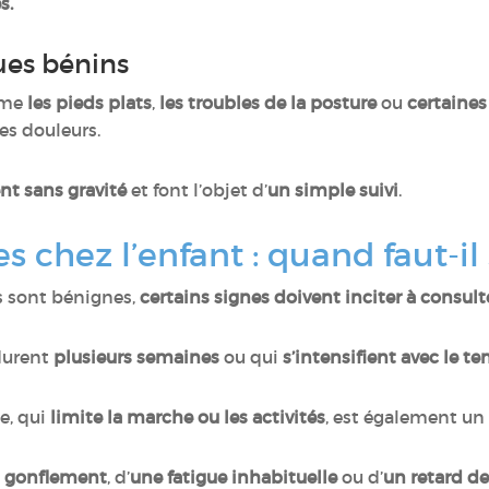
s.
ues bénins
mme
les pieds plats
,
les troubles de la posture
ou
certaines
es douleurs.
t sans gravité
et font l’objet d’
un simple suivi
.
 chez l’enfant : quand faut-il 
s sont bénignes,
certains signes doivent inciter à consul
 durent
plusieurs semaines
ou qui
s’intensifient avec le t
e, qui
limite la marche ou les activités
, est également un 
 gonflement
, d’
une fatigue inhabituelle
ou d’
un retard d