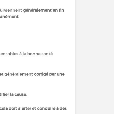
 surviennent
généralement en fin
ntanément
.
pensables à la bonne santé
é et généralement
corrigé par une
fier la cause
.
ela doit alerter et conduire à des