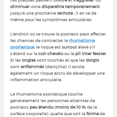
Les plaques peuvent
croître
et
s'aggraver
, ou
diminuer
voire
disparaître temporairement
jusqu'à une prochaine
rechute
; il en va de
même pour les symptômes articulaires.
L'endroit où se trouve le psoriasis peut affecter
les chances de contracter le
rhumatisme
psoriasique
, le risque est
surtout
élevé s’il
s’étend sur le
cuir chevelu
ou le
pli inter fessier
.
Si les
ongles
sont touchés et que les
doigts
sont
enflammés
(dactylite), il existe
également un risque accru de développer une
inflammation articulaire.
Le rhumatisme psoriasique touche
généralement les personnes atteintes de
psoriasis
peu étendu
(
moins de 10 %
de la
surface corporelle), quelle que soit la
forme
de