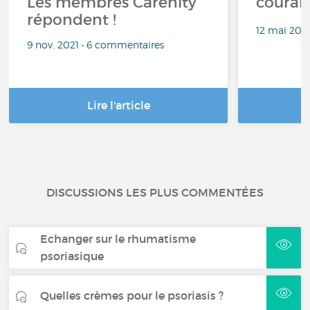
Les membres Carenity
couran
répondent !
12 mai 202
9 nov. 2021 • 6 commentaires
Lire l'article
DISCUSSIONS LES PLUS COMMENTÉES
Echanger sur le rhumatisme
psoriasique
Quelles crèmes pour le psoriasis ?