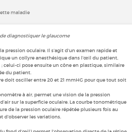
cette maladie
de diagnostiquer le glaucome
a pression oculaire. Il s’agit d’un examen rapide et
que un collyre anesthésique dans l’œil du patient,
 ; celui-ci pose ensuite un cône en plastique, similaire
ée du patient.
re doit osciller entre 20 et 21 mmHG pour que tout soit
onomètre à air, permet une vision de la pression
 d’air sur la superficie oculaire. La courbe tonométrique
re de la pression oculaire répétée plusieurs fois au
t d’observer les variations.
 fond d’œil) permet l’observation directe de la rétine