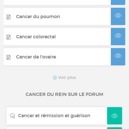
Cancer du poumon
Cancer colorectal
Cancer de l'ovaire
Cancer du pancréas
Voir plus
CANCER DU REIN SUR LE FORUM
Myélome multiple
Cancer et rémission et guérison
Tumeur neuroendocrine