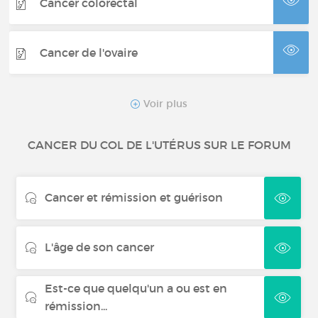
Cancer colorectal
Cancer de l'ovaire
Cancer du pancréas
Voir plus
CANCER DU COL DE L'UTÉRUS SUR LE FORUM
Myélome multiple
Cancer et rémission et guérison
Tumeur neuroendocrine
L'âge de son cancer
Cancer de la peau
Est-ce que quelqu'un a ou est en
Lymphome non hodgkinien
rémission...