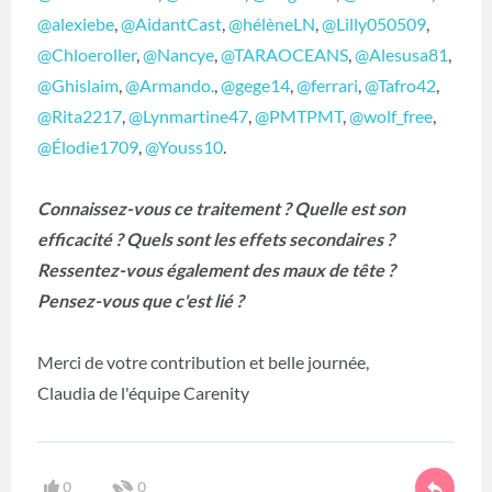
@alexiebe
,
@AidantCast
,
@hélèneLN
,
@Lilly050509
,
@Chloeroller
,
@Nancye
,
@TARAOCEANS
,
@Alesusa81
,
@Ghislaim
,
@Armando.
,
@gege14
,
@ferrari
,
@Tafro42
,
@Rita2217
,
@Lynmartine47
,
@PMTPMT
,
@wolf_free
,
@Élodie1709
,
@Youss10
.
Connaissez-vous ce traitement ? Quelle est son
efficacité ? Quels sont les effets secondaires ?
Ressentez-vous également des maux de tête ?
Pensez-vous que c'est lié ?
Merci de votre contribution et belle journée,
Claudia de l'équipe Carenity
0
0