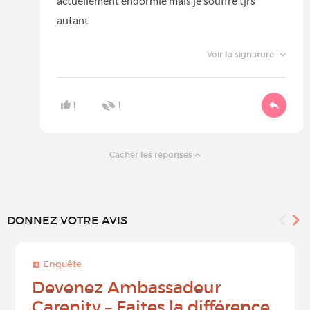
actuellement endormie mais je souffre tjrs
autant
Voir la signature
1
1
Cacher les réponses
DONNEZ VOTRE AVIS
Enquête
Devenez Ambassadeur
Carenity – Faites la différence