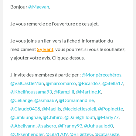
Bonjour
@Maevah
,
Je vous remercie de l'ouverture de ce sujet.
Je vous joins un lien vers la fiche d'information du
médicament
Sylvant
, vous pourrez, si vous le souhaitez,
y ajouter votre avis. Cliquez-dessus.
J'invite des membres à participer :
@Monpèrecehéros
,
@ValCastleMan
,
@marcomarco
,
@Ricard67
,
@Stella17
,
@Khelifioussama93
,
@Ramziiii
,
@Martine.K
,
@Celiange
,
@asmaa69
,
@Domamandine
,
@Claude0408
,
@Maellis
,
@lecieletlesoleil
,
@Popinette
,
@Limkiunghae
,
@Chihiro
,
@Dalelghiloufi
,
@Marly77
,
@Abelivann
,
@salsero
,
@Franny93
,
@Juhuaulo60
,
@Oksenhendler
,
@Lila1709
,
@BrigitteG
,
@catassiste
,