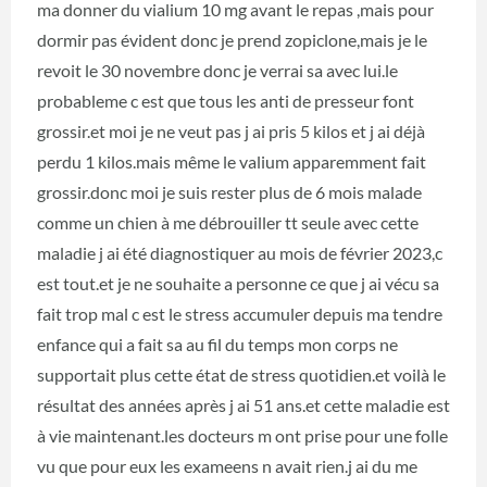
ma donner du vialium 10 mg avant le repas ,mais pour
dormir pas évident donc je prend zopiclone,mais je le
revoit le 30 novembre donc je verrai sa avec lui.le
probableme c est que tous les anti de presseur font
grossir.et moi je ne veut pas j ai pris 5 kilos et j ai déjà
perdu 1 kilos.mais même le valium apparemment fait
grossir.donc moi je suis rester plus de 6 mois malade
comme un chien à me débrouiller tt seule avec cette
maladie j ai été diagnostiquer au mois de février 2023,c
est tout.et je ne souhaite a personne ce que j ai vécu sa
fait trop mal c est le stress accumuler depuis ma tendre
enfance qui a fait sa au fil du temps mon corps ne
supportait plus cette état de stress quotidien.et voilà le
résultat des années après j ai 51 ans.et cette maladie est
à vie maintenant.les docteurs m ont prise pour une folle
vu que pour eux les exameens n avait rien.j ai du me