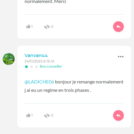
normalement. Merci
1
0
Vanvan44
24/11/2023 à 15:41
Bon conseiller
@LADICHE06
bonjour je remange normalement
j ai eu un regime en trois phases .
1
0