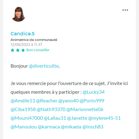
Candice.S
Animatrice de communauté
12/06/2023 à 11:37
Bon conseiller
Bonjour
@diverticulite
,
Je vous remercie pour l'ouverture de ce sujet. J'invite ici
quelques membres à y participer :
@Lucky34
@Amélie13
@Reacher
@yano40
@Porto999
@Ciba1958
@Nath93370
@Marionnette06
@Mouni47000
@Lallau31
@Janette
@mylene45-51
@Manoulou
@karmaca
@mikaela
@Insch83