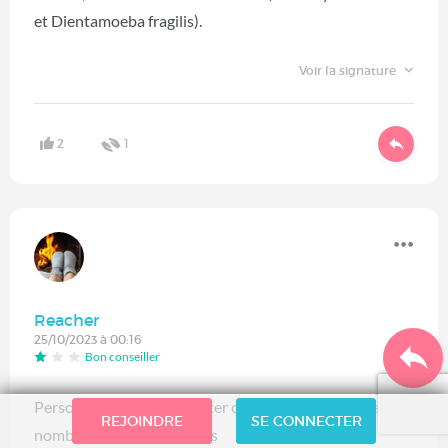
et Dientamoeba fragilis).
Voir la signature
2
1
Reacher
25/10/2023 à 00:16
Bon conseiller
Perso je fais tout pour éviter cette opération ou y a de
REJOINDRE
SE CONNECTER
nombreuses complications