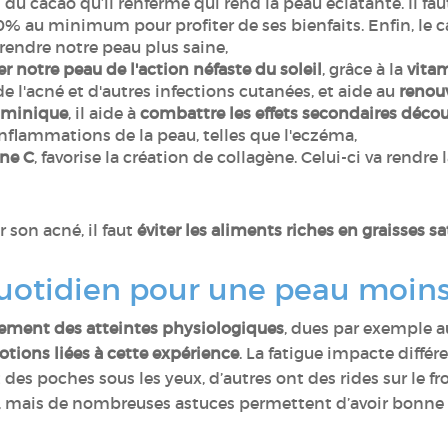
du cacao qu’il renferme qui rend la peau éclatante. Il fau
70% au minimum pour profiter de ses bienfaits. Enfin, le 
rendre notre peau plus saine,
r notre peau de l'action néfaste du soleil
, grâce à la
vita
 de l'acné et d'autres infections cutanées, et aide au
renouv
aminique
, il aide à
combattre les effets secondaires décou
inflammations de la peau, telles que l'eczéma,
ine C
, favorise la création de collagène. Celui-ci va rendr
 son acné, il faut
éviter les aliments riches en graisses sa
quotidien pour une peau moins
ctement des atteintes physiologiques
, dues par exemple a
otions liées à cette expérience
. La fatigue impacte diffé
des poches sous les yeux, d’autres ont des rides sur le f
bles, mais de nombreuses astuces permettent d’avoir bonn