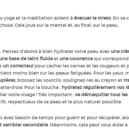
du yoga et la méditation aident à
évacuer le stress
. En se
chose. Cela joue sur le mental et, au final, sur la peau.
… Pensez d’abord à bien hydrater votre peau avec
une crè
une base de teint fluide
et
une couvrance
qui correspond 
es
un correcteur
pour cacher les cernes et les rougeurs et
l tient moins bien sur les peaux fatiguées. Pour les yeux, 
upières
, brossez les sourcils, soulignez-les au crayon et
tr
patte-d'oie. Pour la bouche :
hydratez régulièrement vos l
ler votre visage ! Très important :
se démaquiller tous les 
ifs, respectueux de sa peau et le plus naturel possible.
s avez besoin de temps pour guérir et pour récupérer, al
t sembler secondaire
. Néanmoins, cela peut vous aider à