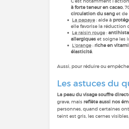
C’est notamment l’action 
à forte teneur en cacao
, 
circulation du sang
et de 
La papaye
: aide à
protége
elle favorise la réduction
Le raisin rouge
:
antihist
allergiques
et soigne les 
L'orange
:
riche en vitam
élasticité
.
Aussi, pour réduire ou empêcher
Les astuces du 
La peau du visage souffre dire
grave, mais
reflète aussi nos ém
personnes, quand certaines ont 
teint est gris, les cernes visi