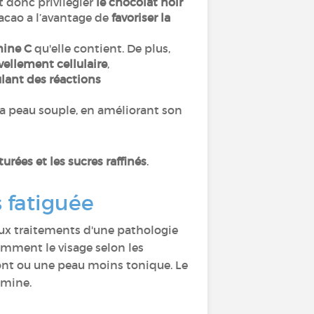
t donc privilégier
le chocolat noir
cacao a l’avantage de
favoriser la
mine C
qu'elle contient. De plus,
ellement cellulaire
,
lant des réactions
e la peau souple, en améliorant son
turées et les sucres raffinés
.
 fatiguée
ux traitements d'une pathologie
remment le visage selon les
ront ou une peau moins tonique. Le
e mine.