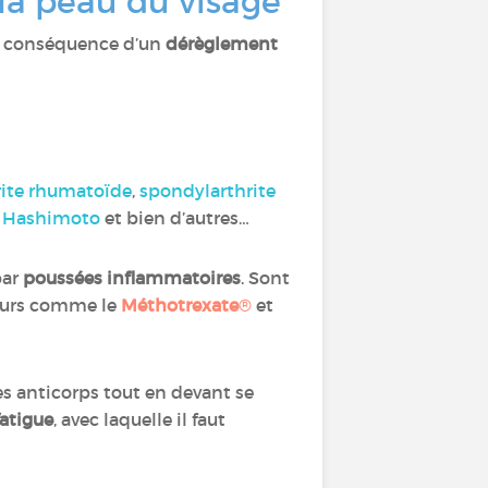
 la peau du visage
 la conséquence d’un
dérèglement
rite rhumatoïde
,
spondylarthrite
e Hashimoto
et bien d’autres…
par
poussées inflammatoires
. Sont
seurs comme le
Méthotrexate
®
et
 des anticorps tout en devant se
fatigue
, avec laquelle il faut