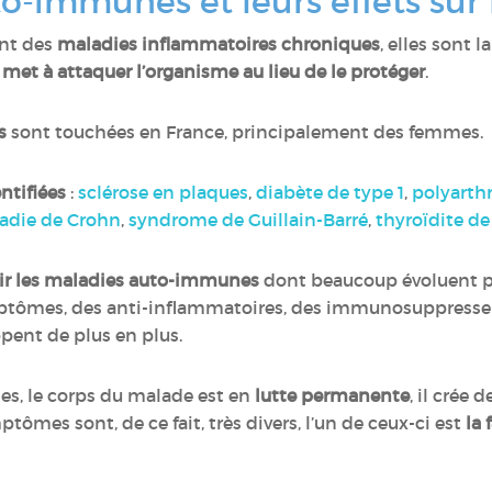
o-immunes et leurs effets sur
nt des
maladies inflammatoires chroniques
, elles sont
et à attaquer l’organisme au lieu de le protéger
.
s
sont touchées en France, principalement des femmes.
ntifiées
:
sclérose en plaques
,
diabète de type 1
,
polyarth
adie de Crohn
,
syndrome de Guillain-Barré
,
thyroïdite d
rir les maladies auto-immunes
dont beaucoup évoluent 
ymptômes, des anti-inflammatoires, des immunosuppres
pent de plus en plus.
s, le corps du malade est en
lutte permanente
, il crée
ptômes sont, de ce fait, très divers, l’un de ceux-ci est
la 