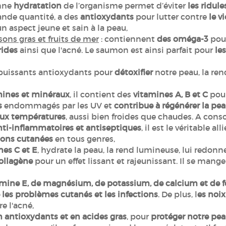
onne
hydratation
de l’organisme permet d’éviter
les ridul
rande quantité, a des
antioxydants
pour lutter contre
le v
n aspect jeune et sain à la peau,
ons gras et fruits de mer
: contiennent
des oméga-3
pour
rides
ainsi que l'acné. Le saumon est ainsi parfait pour
le
 puissants antioxydants pour
détoxifier
notre peau, la ren
mines et minéraux
, il contient des
vitamines A, B et C
pour
s
endommagés par les UV et
contribue à régénérer la pe
aux températures
, aussi bien froides que chaudes. A cons
nti-inflammatoires et antiseptiques
, il est le véritable a
tions cutanées
en tous genres,
nes C et E
, hydrate la peau, la rend lumineuse, lui redonne 
ollagène
pour un effet lissant et rajeunissant. Il se mang
amine E, de magnésium, de potassium, de calcium et de f
les problèmes cutanés et les infections
. De plus, l
es noix
tre l'acné,
n antioxydants et en acides gras
, pour
protéger notre pea