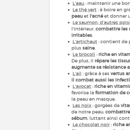
L’eau
: maintenir une b
Le thé vert
: à boire en g
peau
et
l'acné
et donner u
Le saumon, d’autres poiss
l'intérieur,
combattre les 
irritables
,
L'artichaut
: contient de
plus
saine
,
Le brocoli
:
riche en vita
De plus, il
répare les tissu
augmente sa résistance 
L'ail
: grâce à ses
vertus a
il combat aussi les infec
L'avocat
:
riche en vitami
favorise la
formation de c
la peau en masque,
Les noix
: gorgées de
vit
de notre peau,
combattre 
sébum
, luttant ainsi con
Le chocolat noir
:
riche e