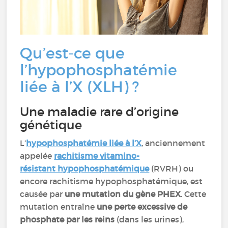
Qu’est-ce que
l’hypophosphatémie
liée à l’X (XLH) ?
Une maladie rare d’origine
génétique
L’
hypophosphatémie liée à l’X
, anciennement
appelée
rachitisme vitamino-
résistant hypophosphatémique
(RVRH) ou
encore rachitisme hypophosphatémique, est
causée par
une mutation du gène PHEX
. Cette
mutation entraîne
une perte excessive de
phosphate par les reins
(dans les urines),