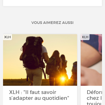
VOUS AIMEREZ AUSSI
XLH
XLH
XLH : "Il faut savoir
Déform
s’adapter au quotidien"
chez l’e
toujour