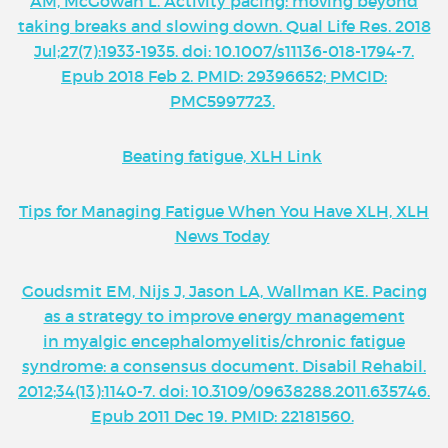
AM, McGowan L. Activity pacing: moving beyond
taking breaks and slowing down. Qual Life Res. 2018
Jul;27(7):1933-1935. doi: 10.1007/s11136-018-1794-7.
Epub 2018 Feb 2. PMID: 29396652; PMCID:
PMC5997723.
Beating fatigue, XLH Link
Tips for Managing Fatigue When You Have XLH, XLH
News Today
Goudsmit EM, Nijs J, Jason LA, Wallman KE. Pacing
as a strategy to improve energy management
in myalgic encephalomyelitis/chronic fatigue
syndrome: a consensus document. Disabil Rehabil.
2012;34(13):1140-7. doi: 10.3109/09638288.2011.635746.
Epub 2011 Dec 19. PMID: 22181560.