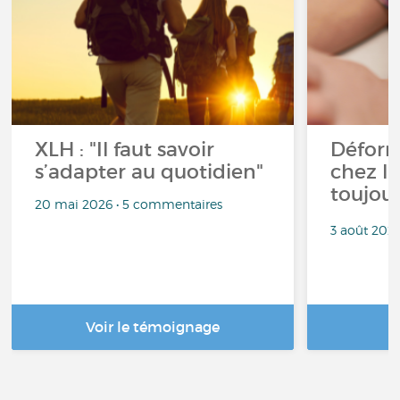
XLH : "Il faut savoir
Déform
s’adapter au quotidien"
chez l’e
toujour
20 mai 2026 • 5 commentaires
3 août 202
Voir le témoignage