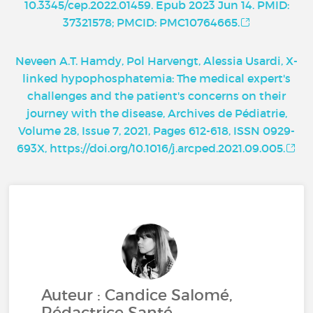
10.3345/cep.2022.01459. Epub 2023 Jun 14. PMID:
37321578; PMCID: PMC10764665.
Neveen A.T. Hamdy, Pol Harvengt, Alessia Usardi, X-
linked hypophosphatemia: The medical expert's
challenges and the patient's concerns on their
journey with the disease, Archives de Pédiatrie,
Volume 28, Issue 7, 2021, Pages 612-618, ISSN 0929-
693X, https://doi.org/10.1016/j.arcped.2021.09.005.
Auteur : Candice Salomé,
Rédactrice Santé