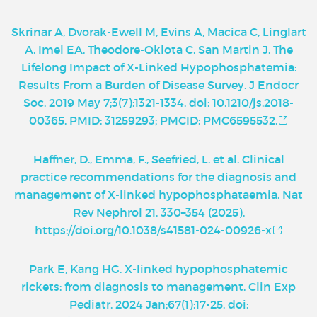
Skrinar A, Dvorak-Ewell M, Evins A, Macica C, Linglart
A, Imel EA, Theodore-Oklota C, San Martin J. The
Lifelong Impact of X-Linked Hypophosphatemia:
Results From a Burden of Disease Survey. J Endocr
Soc. 2019 May 7;3(7):1321-1334. doi: 10.1210/js.2018-
00365. PMID: 31259293; PMCID: PMC6595532.
Haffner, D., Emma, F., Seefried, L. et al. Clinical
practice recommendations for the diagnosis and
management of X-linked hypophosphataemia. Nat
Rev Nephrol 21, 330–354 (2025).
https://doi.org/10.1038/s41581-024-00926-x
Park E, Kang HG. X-linked hypophosphatemic
rickets: from diagnosis to management. Clin Exp
Pediatr. 2024 Jan;67(1):17-25. doi: