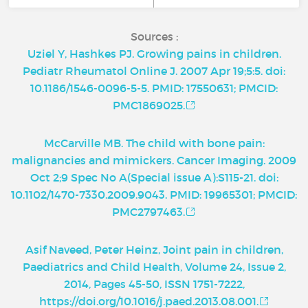
Sources :
Uziel Y, Hashkes PJ. Growing pains in children.
Pediatr Rheumatol Online J. 2007 Apr 19;5:5. doi:
10.1186/1546-0096-5-5. PMID: 17550631; PMCID:
PMC1869025.
McCarville MB. The child with bone pain:
malignancies and mimickers. Cancer Imaging. 2009
Oct 2;9 Spec No A(Special issue A):S115-21. doi:
10.1102/1470-7330.2009.9043. PMID: 19965301; PMCID:
PMC2797463.
Asif Naveed, Peter Heinz, Joint pain in children,
Paediatrics and Child Health, Volume 24, Issue 2,
2014, Pages 45-50, ISSN 1751-7222,
https://doi.org/10.1016/j.paed.2013.08.001.