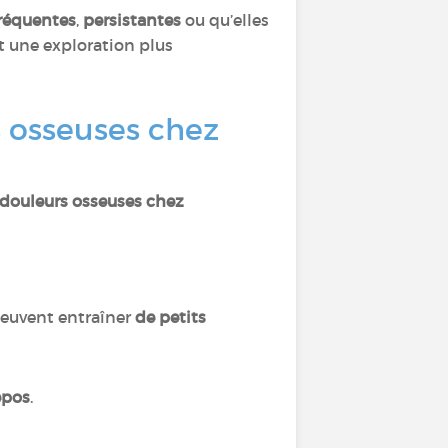
réquentes
,
persistantes
ou qu’elles
 une exploration plus
s osseuses chez
 douleurs osseuses chez
 peuvent entraîner
de petits
epos
.