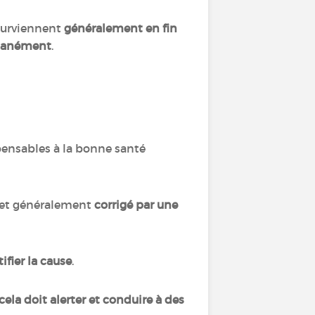
 surviennent
généralement en fin
ntanément
.
pensables à la bonne santé
é et généralement
corrigé par une
fier la cause
.
ela doit alerter et conduire à des