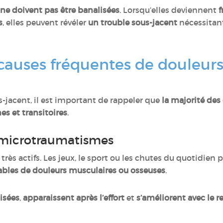
 ne doivent pas être banalisées
. Lorsqu’elles deviennent
f
s
, elles peuvent révéler
un trouble sous-jacent
nécessitant
 causes fréquentes de douleur
-jacent, il est important de rappeler que
la majorité des
es et transitoires
.
t microtraumatismes
rès actifs. Les jeux, le sport ou les chutes du quotidien
bles de douleurs musculaires ou osseuses
.
lisées
,
apparaissent après l’effort
et
s’améliorent avec le r