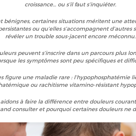
croissance… ou s’il faut s’inquiéter.
t bénignes, certaines situations méritent une atten
ersistantes ou qu’elles s’accompagnent d’autres si
révéler un trouble sous-jacent encore méconnu
uleurs peuvent s’inscrire dans un parcours plus long
orsque les symptômes sont peu spécifiques et diffic
s figure une maladie rare : l’hypophosphatémie lié
hatémique ou rachitisme vitamino-résistant hyp
 aidons à faire la différence entre douleurs courant
d consulter et pourquoi certaines douleurs ne do