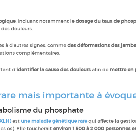
logique
, incluant notamment
le dosage du taux de phosp
e des douleurs.
es à d’autres signes, comme
des déformations des jamb
igations complémentaires.
rtant d’
identifier la cause des douleurs
afin de
mettre en 
 rare mais importante à évoqu
abolisme du phosphate
(XLH)
est
une maladie génétique rare
qui affecte la gest
des os). Elle toucherait
environ 1 500 à 2 000 personnes e