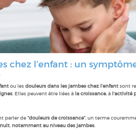
es chez l’enfant : un symptôm
é
fant
ou les
douleurs dans les jambes chez l’enfant
sont r
ignes
. Elles peuvent être liées à
la croissance
, à
l’activité
t parler de
“douleurs de croissance”
, un terme courammen
 nuit
,
notamment au niveau des jambes
.