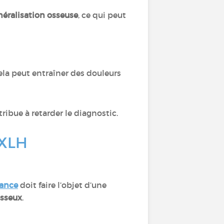
néralisation osseuse
, ce qui peut
Cela peut entraîner des douleurs
tribue à retarder le diagnostic.
l’XLH
sance
doit faire l’objet d’une
osseux
.