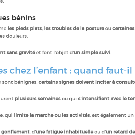
s.
ues bénins
mme
les pieds plats
,
les troubles de la posture
ou
certaines
es douleurs.
t sans gravité
et font l’objet d’
un simple suivi
.
 chez l’enfant : quand faut-il 
s sont bénignes,
certains signes doivent inciter à consul
 durent
plusieurs semaines
ou qui
s’intensifient avec le t
e, qui
limite la marche ou les activités
, est également un 
 gonflement
, d’
une fatigue inhabituelle
ou d’
un retard d