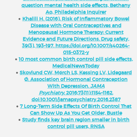
question mental health side effects, Bethany
Ao, Philadelphia Inquirer
Khalili H. (2016). Risk of Inflammatory Bowel
Disease with Oral Contraceptives and
Menopausal Hormone Therapy: Current
Evidence and Future Directions. Drug safety,
39(3), 193–197. https://doi.org/10.1007/s40264-
015-0372-y
10 most common birth control pill side effects,
MedicalNewsToday
Skovlund CW, Mørch LS, Kessing LV, Lidegaard
Ø. Association of Hormonal Contraception
With Depression.
JAMA
Psychiatry.
2016;73(11):1154–1162.
doi:10.1001/jamapsychiatry.2016.2387
7 Long-Term Side Effects Of Birth Control That
Can Show Up As You Get Older, Bustle
Study finds key brain region smaller in birth
control pill users, RNSA