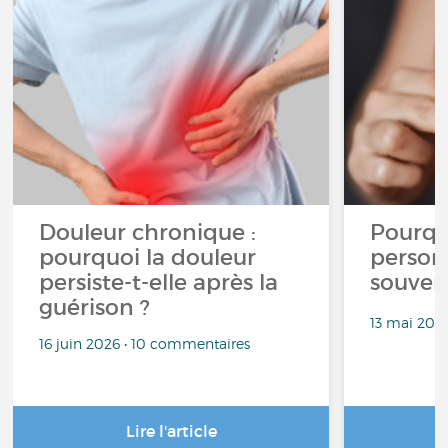
Douleur chronique :
Pourqu
pourquoi la douleur
person
persiste-t-elle après la
souven
guérison ?
13 mai 202
16 juin 2026 • 10 commentaires
Lire l'article