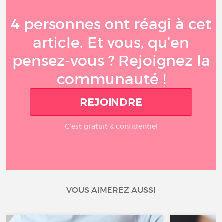
4 personnes ont réagi à cet
article. Et vous, qu’en
pensez-vous ? Rejoignez la
communauté !
REJOINDRE
C'est gratuit & confidentiel
VOUS AIMEREZ AUSSI