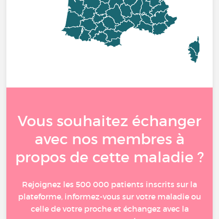
Vous souhaitez échanger
avec nos membres à
propos de cette maladie ?
Rejoignez les 500 000 patients inscrits sur la
plateforme, informez-vous sur votre maladie ou
celle de votre proche et échangez avec la