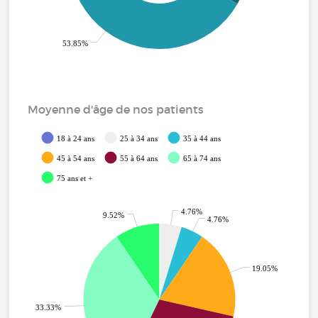
53.85%
Moyenne d'âge de nos patients
18 à 24 ans
25 à 34 ans
35 à 44 ans
45 à 54 ans
55 à 64 ans
65 à 74 ans
75 ans et +
4.76%
9.52%
4.76%
19.05%
33.33%