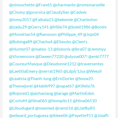
@ninouchette
@Fran65
@charmante
@rsmsmarseille
@Choisy
@jpcorsica
@ClaudySiar
@Cedwic
@tomy2017
@Falbala23
@bekemie
@Charleston
@izadu29
@Gerry141
@Milie74
@Soleil1986
@BoreIv
@Mondrian54
@Ramzoon
@Philippe_49
@Jojo04
@Bubinga89
@Chacha4
@Eliassbs
@Clem's
@Hunter07
@mateo-13
@lisbonis
@ibra07
@Jemmyy
@Vivreencore
@Dawen77220
@ulysse007!
@enki7777
@CoureurMasque
@Dieudonné1212
@traversentes
@LaetitiaEmery
@verrat1965
@Ldp&*Lisa
@Weezii
@Leaticia
@Thanh-long
@EricDorier
@Snow25
@Theowjorel
@Habib997
@sapat67
@Kifelia76
@Rojored1
@aichaniang
@larage
@MartinEden
@CortoM
@Nina065
@Nompilo15
@Nina06510
@Liloudugard
@maomed
@ramzi16
@Lizefky83
@edward_portuguesa
@Aleee06
@Payette911
@Jolafli