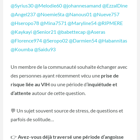
@Syrius30
@Melodie60
@johannesamand
@EzzalDine
@Angel237
@NoemieSta
@Nanous01
@Nueve757
@Hseropo78
@Mina7571
@Maryline54
@RIPMERE
@Kaykayi
@Senior21
@babettecap
@Aseras
@Florence974
@Seropo02
@Darmien54
@Habannitas
@Koumba
@Saidu93
Un membre de la communauté souhaite échanger avec
des personnes ayant récemment vécu une
prise de
risque liée au VIH
ou une période d’
inquiétude et
d’attente
autour de cette question.
💬 Un sujet souvent source de stress, de questions et
parfois de solitude…
👉
Avez-vous déjà traversé une période d’angoisse