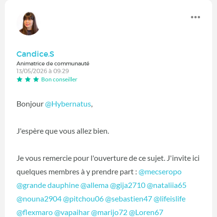
Candice.S
Animatrice de communauté
13/05/2026 à 09:29
Bon conseiller
Bonjour
@Hybernatus
,
J'espère que vous allez bien.
Je vous remercie pour l'ouverture de ce sujet. J'invite ici
quelques membres à y prendre part :
@mecseropo
@grande dauphine
@allema
@gija2710
@nataliia65
@nouna2904
@pitchou06
@sebastien47
@lifeislife
@flexmaro
@vapaihar
@marijo72
@Loren67