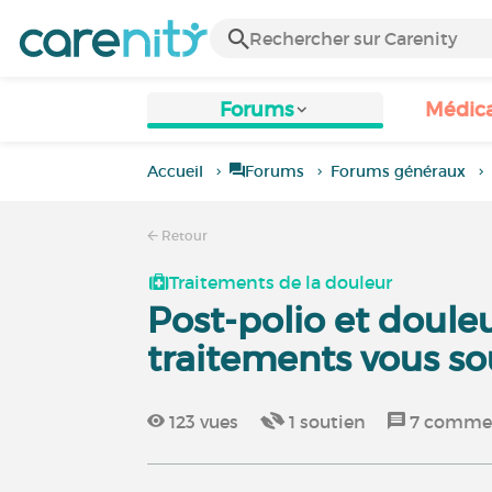
Forums
Médic
Accueil
Forums
Forums généraux
Retour
Traitements de la douleur
Post-polio et doule
traitements vous so
123
vues
1
soutien
7
commen