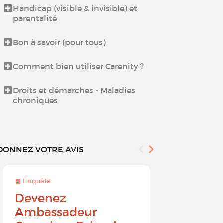
Handicap (visible & invisible) et
Échangez ent
parentalité
proches aida
Bon à savoir (pour tous)
Espace déten
Culinaires
Comment bien utiliser Carenity ?
Espace déten
Droits et démarches - Maladies
chroniques
DONNEZ VOTRE AVIS
Enquête
Enquête
Devenez
Sur une 
Ambassadeur
à 10, que