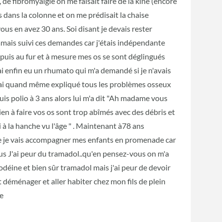
, de fibromyalgie on me faisait faire de la kiné (encore
 dans la colonne et on me prédisait la chaise
ous en avez 30 ans. Soi disant je devais rester
jamais suivi ces demandes car j'étais indépendante
er puis au fur et à mesure mes os se sont déglingués
ai enfin eu un rhumato qui m'a demandé si je n'avais
 j'ai quand même expliqué tous les problèmes osseux
uis polio à 3 ans alors lui m'a dit "Ah madame vous
rien à faire vos os sont trop abîmés avec des débris et
 à la hanche vu l'âge " . Maintenant à78 ans
que je vais accompagner mes enfants en promenade car
lus J'ai peur du tramadol..qu'en pensez-vous on m'a
déine et bien sûr tramadol mais j'ai peur de devoir
 déménager et aller habiter chez mon fils de plein
le