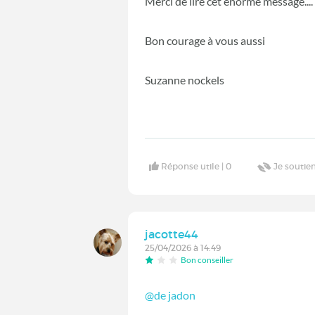
Merci de lire cet énorme message....
Bon courage à vous aussi
Suzanne nockels
Réponse utile |
0
Je soutien
jacotte44
25/04/2026 à 14:49
Bon conseiller
@de jadon