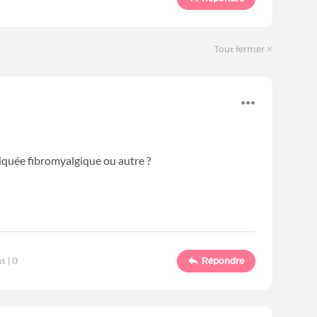
Tout fermer
iquée fibromyalgique ou autre ?
s |
0
Répondre