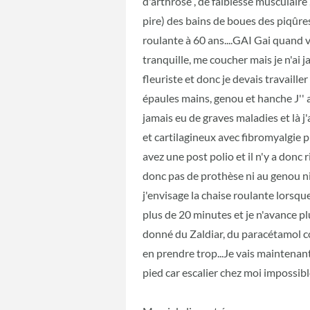
d'arthrose , de faiblesse musculaire 
pire) des bains de boues des piqûres
roulante à 60 ans....GAI Gai quand v
tranquille, me coucher mais je n'ai 
fleuriste et donc je devais travaill
épaules mains, genou et hanche J'' 
jamais eu de graves maladies et là
et cartilagineux avec fibromyalgie p
avez une post polio et il n'y a donc 
donc pas de prothèse ni au genou ni
j'envisage la chaise roulante lors
plus de 20 minutes et je n'avance p
donné du Zaldiar, du paracétamol co
en prendre trop...Je vais maintenant
pied car escalier chez moi impossib