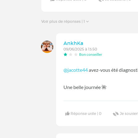
Voir plus de réponses
| 1
AnkhKa
09/06/2025 à 13:50
Bon conseiller
@jacotte44
avez-vous été diagnost
Une belle journée 🌺
Réponse utile |
0
Je soutien