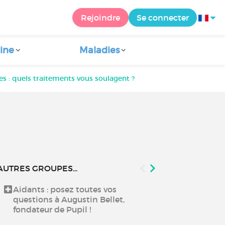
Rejoindre
Se connecter
ine
Maladies
es : quels traitements vous soulagent ?
AUTRES GROUPES...
Aidants : posez toutes vos
Echanger aut
questions à Augustin Bellet,
fondateur de Pupil !
Échangez ent