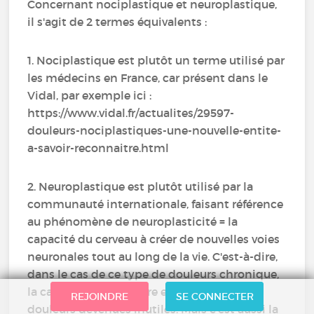
Concernant nociplastique et neuroplastique,
il s'agit de 2 termes équivalents :
1. Nociplastique est plutôt un terme utilisé par
les médecins en France, car présent dans le
Vidal, par exemple ici :
https://www.vidal.fr/actualites/29597-
douleurs-nociplastiques-une-nouvelle-entite-
a-savoir-reconnaitre.html
2. Neuroplastique est plutôt utilisé par la
communauté internationale, faisant référence
au phénomène de neuroplasticité = la
capacité du cerveau à créer de nouvelles voies
neuronales tout au long de la vie. C'est-à-dire,
dans le cas de ce type de douleurs chronique,
la capacité à apprendre et entretenir des
REJOINDRE
SE CONNECTER
douleurs devenues inutiles. Mais c'est aussi la