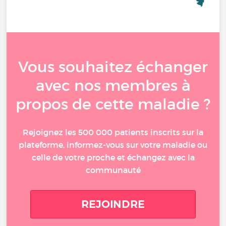
Vous souhaitez échanger
avec nos membres à
propos de cette maladie ?
Rejoignez les 500 000 patients inscrits sur la
plateforme, informez-vous sur votre maladie ou
celle de votre proche et échangez avec la
communauté
REJOINDRE