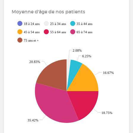
Moyenne d'âge de nos patients
18 à 24 ans
25 à 34 ans
35 à 44 ans
45 à 54 ans
55 à 64 ans
65 à 74 ans
75 ans et +
2.08%
6.25%
20.83%
16.67%
18.75%
35.42%