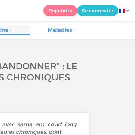
Rejoindre
Se connecter
ine
Maladies
BANDONNER" : LE
ES CHRONIQUES
vre_avec_sama_em_covid_long
adies chroniques, dont