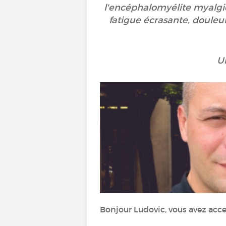
l'encéphalomyélite myalgiq
fatigue écrasante, douleurs
Un
Bonjour Ludovic, vous avez acc