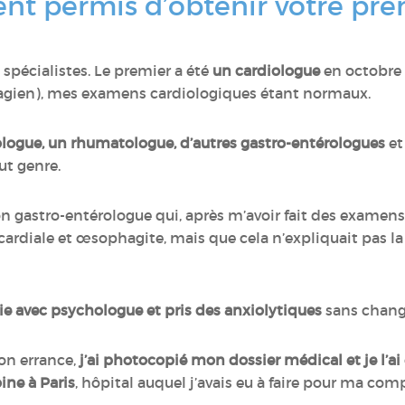
ent permis d’obtenir votre pre
 spécialistes. Le premier a été
un cardiologue
en octobre 
hagien), mes examens cardiologiques étant normaux.
ologue, un rhumatologue, d’autres gastro-entérologues
et
ut genre.
on gastro-entérologue qui, après m’avoir fait des examens 
cardiale et œsophagite, mais que cela n’expliquait pas la d
e avec psychologue et pris des anxiolytiques
sans chang
n errance,
j’ai photocopié mon dossier médical et je l’
oine à Paris
, hôpital auquel j’avais eu à faire pour ma co