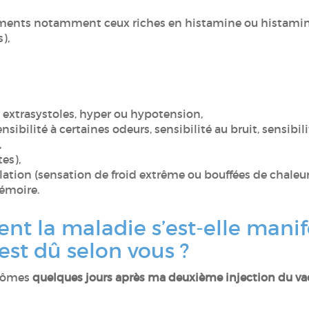
liments notamment ceux riches en histamine ou histamin
s),
, extrasystoles, hyper ou hypotension,
ensibilité à certaines odeurs, sensibilité au bruit, sensibil
,
tes),
tion (sensation de froid extrême ou bouffées de chaleur
mémoire.
t la maladie s’est-elle manif
 est dû selon vous ?
ptômes
quelques jours après ma deuxième injection du va