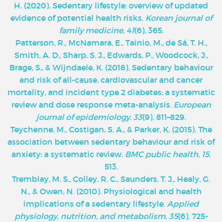
H. (2020). Sedentary lifestyle: overview of updated
evidence of potential health risks.
Korean journal of
family medicine
,
41
(6), 365.
Patterson, R., McNamara, E., Tainio, M., de Sá, T. H.,
Smith, A. D., Sharp, S. J., Edwards, P., Woodcock, J.,
Brage, S., & Wijndaele, K. (2018). Sedentary behaviour
and risk of all-cause, cardiovascular and cancer
mortality, and incident type 2 diabetes: a systematic
review and dose response meta-analysis.
European
journal of epidemiology
,
33
(9), 811–829.
Teychenne, M., Costigan, S. A., & Parker, K. (2015). The
association between sedentary behaviour and risk of
anxiety: a systematic review.
BMC public health
,
15
,
513.
Tremblay, M. S., Colley, R. C., Saunders, T. J., Healy, G.
N., & Owen, N. (2010). Physiological and health
implications of a sedentary lifestyle.
Applied
physiology, nutrition, and metabolism
,
35
(6), 725-