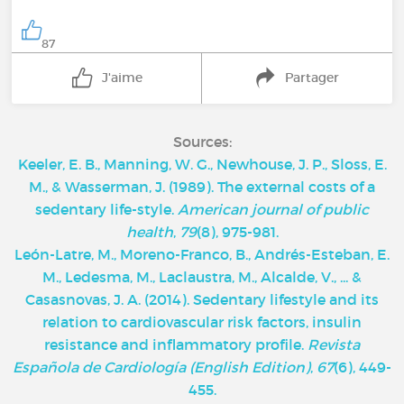
87
J'aime
Partager
Sources:
Keeler, E. B., Manning, W. G., Newhouse, J. P., Sloss, E.
M., & Wasserman, J. (1989). The external costs of a
sedentary life-style.
American journal of public
health
,
79
(8), 975-981.
León-Latre, M., Moreno-Franco, B., Andrés-Esteban, E.
M., Ledesma, M., Laclaustra, M., Alcalde, V., ... &
Casasnovas, J. A. (2014). Sedentary lifestyle and its
relation to cardiovascular risk factors, insulin
resistance and inflammatory profile.
Revista
Española de Cardiología (English Edition)
,
67
(6), 449-
455.