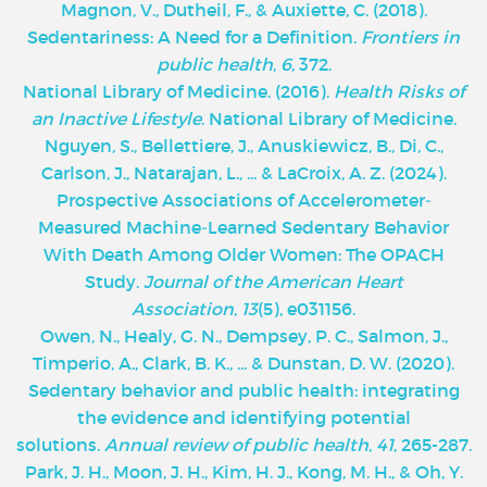
Magnon, V., Dutheil, F., & Auxiette, C. (2018).
Sedentariness: A Need for a Definition.
Frontiers in
public health
,
6
, 372.
National Library of Medicine. (2016).
Health Risks of
an Inactive Lifestyle
. National Library of Medicine.
Nguyen, S., Bellettiere, J., Anuskiewicz, B., Di, C.,
Carlson, J., Natarajan, L., ... & LaCroix, A. Z. (2024).
Prospective Associations of Accelerometer‐
Measured Machine‐Learned Sedentary Behavior
With Death Among Older Women: The OPACH
Study.
Journal of the American Heart
Association
,
13
(5), e031156.
Owen, N., Healy, G. N., Dempsey, P. C., Salmon, J.,
Timperio, A., Clark, B. K., ... & Dunstan, D. W. (2020).
Sedentary behavior and public health: integrating
the evidence and identifying potential
solutions.
Annual review of public health
,
41
, 265-287.
Park, J. H., Moon, J. H., Kim, H. J., Kong, M. H., & Oh, Y.