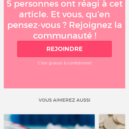
5 personnes ont réagi à cet
article. Et vous, qu’en
pensez-vous ? Rejoignez la
communauté !
REJOINDRE
C'est gratuit & confidentiel
VOUS AIMEREZ AUSSI