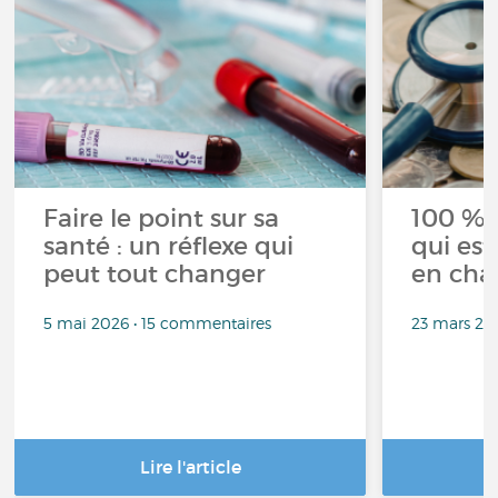
Faire le point sur sa
100 % 
santé : un réflexe qui
qui est
peut tout changer
en cha
5 mai 2026 • 15 commentaires
23 mars 20
Lire l'article