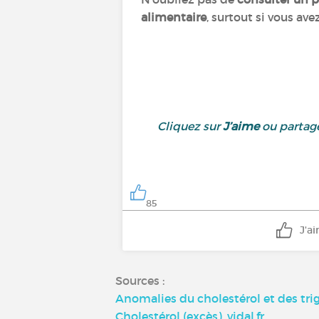
alimentaire
, surtout si vous av
Cliquez sur
J’aime
ou partage
85
J'a
Sources :
Anomalies du cholestérol et des trig
Cholestérol (excès), vidal.fr