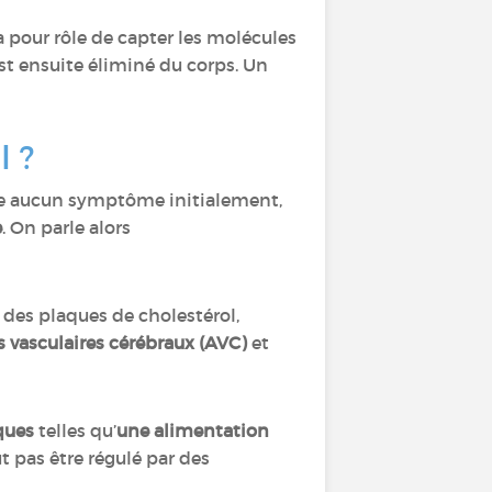
 a pour rôle de capter les molécules
 est ensuite éliminé du corps. Un
ol ?
nte aucun symptôme initialement,
e
. On parle alors
e des plaques de cholestérol,
 vasculaires cérébraux (AVC)
et
ques
telles qu’
une alimentation
t pas être régulé par des