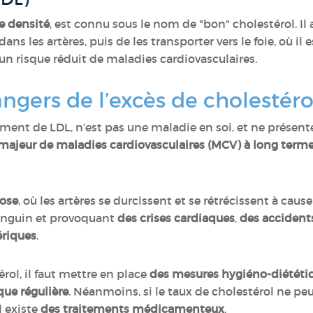
e densité
, est connu sous le nom de "bon" cholestérol. Il
ns les artères, puis de les transporter vers le foie, où il
 un risque réduit de maladies cardiovasculaires.
angers de l’excès de cholestér
ment de LDL, n’est pas une maladie en soi, et ne prése
 majeur de maladies cardiovasculaires (MCV) à long term
rose
, où les artères se durcissent et se rétrécissent à caus
sanguin et provoquant
des crises cardiaques
,
des accidents
ériques
.
rol, il faut mettre en place
des mesures hygiéno-diététi
que régulière
. Néanmoins, si le taux de cholestérol ne peu
 existe
des traitements médicamenteux
.