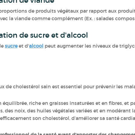
ation de viande
 proportions de produits végétaux par rapport aux produit
, avec la viande comme complément (Ex. : salades composé
ion de sucre et d'alcool
de
sucre
et d'
alcool
peut augmenter les niveaux de triglyc
x de cholestérol sain est essentiel pour prévenir les mal
 équilibrée, riche en graisses insaturées et en fibres, et p
ts, des noix, des huiles végétales variées et en modéran
er efficacement son cholestérol, d’améliorer sa santé card
rofessionnel de la santé avant d'apporter des changement