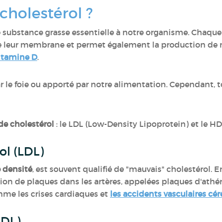
 cholestérol ?
e substance grasse essentielle à notre organisme. Chaque
ure leur membrane et permet également la production de
vitamine D
.
ar le foie ou apporté par notre alimentation. Cependant, t
de cholestérol
: le LDL (Low-Density Lipoprotein) et le H
ol (LDL)
e densité
, est souvent qualifié de "mauvais" cholestérol. E
ion de plaques dans les artères, appelées plaques d'ath
mme les crises cardiaques et
les accidents vasculaires cé
HDL)