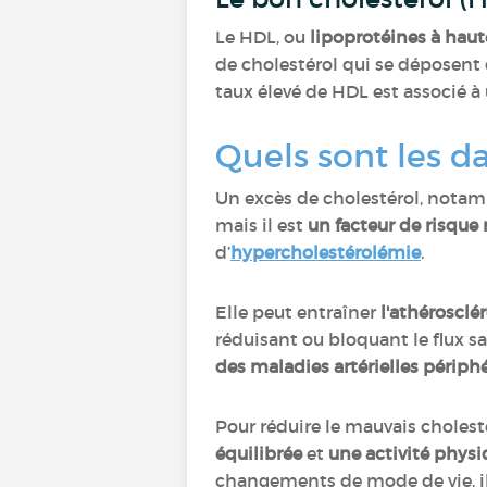
Le HDL, ou
lipoprotéines à haut
de cholestérol qui se déposent da
taux élevé de HDL est associé à
Quels sont les d
Un excès de cholestérol, notam
mais il est
un facteur de risque
d’
hypercholestérolémie
.
Elle peut entraîner
l'athérosclé
réduisant ou bloquant le flux 
des maladies artérielles périph
Pour réduire le mauvais cholesté
équilibrée
et
une activité physi
changements de mode de vie, il