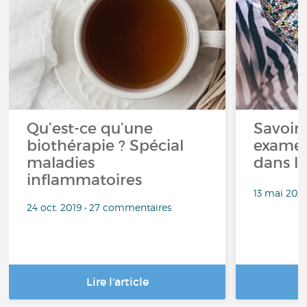
Qu’est-ce qu’une
Savoir
biothérapie ? Spécial
exame
maladies
dans le
inflammatoires
13 mai 2019
24 oct. 2019 • 27 commentaires
Lire l'article