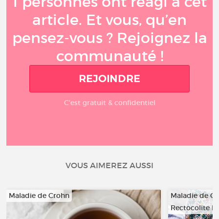
1 personnes ont réagi à cet
article. Et vous, qu’en
pensez-vous ? Rejoignez la
communauté !
REJOINDRE
C'est gratuit & confidentiel
VOUS AIMEREZ AUSSI
Maladie de Crohn
Maladie de C
Rectocolite 