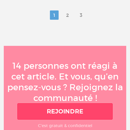
1
2
3
14 personnes ont réagi à
cet article. Et vous, qu’en
pensez-vous ? Rejoignez la
communauté !
REJOINDRE
C'est gratuit & confidentiel