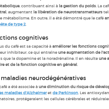
étabolique
, contribuant ainsi à
la gestion du poids
. La c
tral
, augmentant
la libération de neurotransmetteurs
tel
e métabolisme. En outre, il a été démontré que le café
am
ète de type 2
.
ctions cognitives
us du café est sa capacité à
améliorer les fonctions cogni
ur inhibiteur, ce qui entraîne
une augmentation de l'acti
ls que la dopamine et la noradrénaline. Il en résulte
une a
e et de la fonction cognitive en général
.
s maladies neurodégénératives
afé a été associée à
une diminution du risque de dévelo
les maladies d'Alzheimer
et
de Parkinson
. Les antioxydan
toires, protégeraient les cellules cérébrales et réduiraie