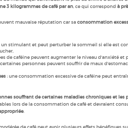
e 3 kilogrammes de café par an
, ce qui correspond
à pr
 souvent mauvaise réputation car sa
consommation excess
est un stimulant et peut perturber le sommeil si elle est
oucher,
ées de caféine peuvent augmenter le niveau d'anxiété et 
 certaines personnes peuvent souffrir de maux d'estomac
ues
: une consommation excessive de caféine peut entraî
nnes souffrant de certaines maladies chroniques et les p
rables lors de la consommation de café et devraient cons
 appropriée
.
érée de café peut avoir plusieurs effets bénéfiques sur