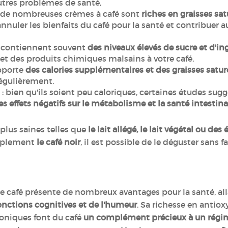
utres problèmes de santé,
 de nombreuses crèmes à café sont
riches en graisses sat
 annuler les bienfaits du café pour la santé et contribuer 
ls contiennent souvent
des niveaux élevés de sucre et d'ing
s et des produits chimiques malsains à votre café,
apporte
des calories supplémentaires et des graisses satur
égulièrement.
: bien qu'ils soient peu caloriques, certaines études su
des effets négatifs sur le métabolisme et la santé intestina
plus saines telles que
le lait allégé, le lait végétal ou de
implement
le café noir
, il est possible de le déguster sans 
afé présente de nombreux avantages pour la santé, all
onctions cognitives et de l'humeur
. Sa richesse en antiox
roniques font du café
un complément précieux à un régim