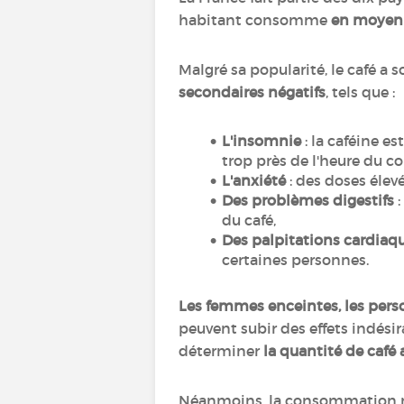
habitant consomme
en moyenn
Malgré sa popularité, le café a
secondaires négatifs
, tels que :
L'insomnie
: la caféine 
trop près de l'heure du c
L'anxiété
: des doses élev
Des problèmes digestifs
:
du café,
Des palpitations cardiaq
certaines personnes.
Les femmes enceintes, les perso
peuvent subir des effets indési
déterminer
la quantité de café
Néanmoins, la consommation mod