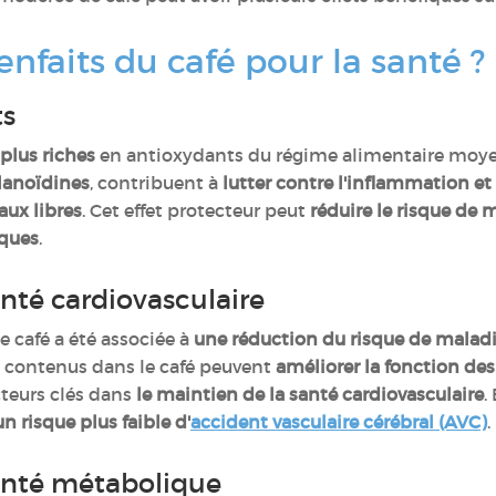
enfaits du café pour la santé ?
ts
 plus riches
en antioxydants du régime alimentaire moyen
élanoïdines
, contribuent à
lutter contre l'inflammation et 
ux libres
. Cet effet protecteur peut
réduire le risque de
aques
.
anté cardiovasculaire
café a été associée à
une réduction du risque de malad
 contenus dans le café peuvent
améliorer la fonction des
cteurs clés dans
le maintien de la santé cardiovasculaire
.
un risque plus faible d'
accident vasculaire cérébral (AVC)
.
anté métabolique