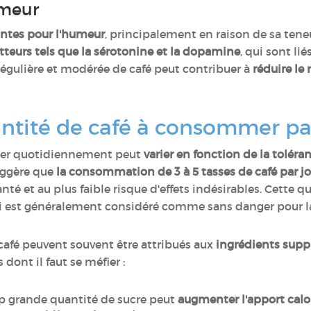
umeur
antes pour l'humeur
, principalement en raison de sa tene
teurs tels que la sérotonine et la dopamine
, qui sont li
gulière et modérée de café peut contribuer à
réduire le
antité de café à consommer par
mer quotidiennement peut
varier en fonction de la toléran
suggère que
la consommation de 3 à 5 tasses de café par j
nté et au plus faible risque d'effets indésirables. Cette q
ui est généralement considéré comme sans danger pour la
 café peuvent souvent être attribués aux
ingrédients supp
dont il faut se méfier :
rop grande quantité de sucre peut
augmenter l'apport calor