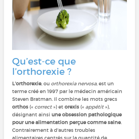
Qu’est-ce que
l’orthorexie ?
L’orthorexie
, ou
orthorexia nervosa
, est un
terme créé en 1997 par le médecin américain
Steven Bratman. Il combine les mots grecs
orthos
(«
correct
») et
orexis
(«
appétit
»),
désignant ainsi
une obsession pathologique
pour une alimentation perçue comme saine
.
Contrairement à d'autres troubles
alimentaires centrés sur la quantité de