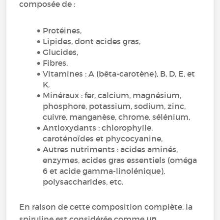
composée de :
Protéines,
Lipides, dont acides gras,
Glucides,
Fibres,
Vitamines : A (bêta-carotène), B, D, E, et
K,
Minéraux : fer, calcium, magnésium,
phosphore, potassium, sodium, zinc,
cuivre, manganèse, chrome, sélénium,
Antioxydants : chlorophylle,
caroténoïdes et phycocyanine,
Autres nutriments : acides aminés,
enzymes, acides gras essentiels (oméga
6 et acide gamma-linolénique),
polysaccharides, etc.
En raison de cette composition complète, la
spiruline est considérée comme
un