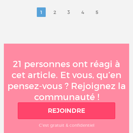
1
2
3
4
5
21 personnes ont réagi à
cet article. Et vous, qu’en
pensez-vous ? Rejoignez la
communauté !
REJOINDRE
C'est gratuit & confidentiel