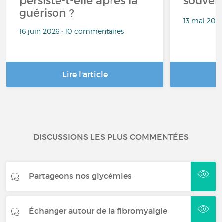
persiste-t-elle après la
souven
guérison ?
13 mai 202
16 juin 2026 • 10 commentaires
Lire l'article
DISCUSSIONS LES PLUS COMMENTÉES
Partageons nos glycémies
Échanger autour de la fibromyalgie