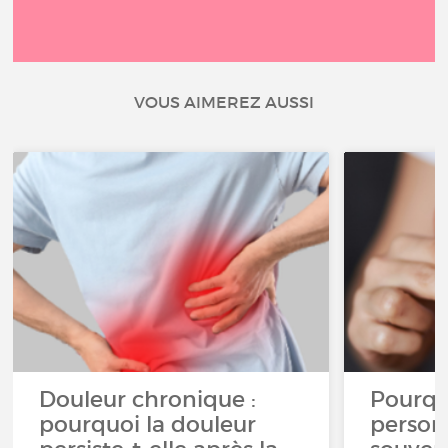
VOUS AIMEREZ AUSSI
Douleur chronique :
Pourqu
pourquoi la douleur
person