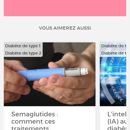
VOUS AIMEREZ AUSSI
Diabète de type 1
Diabète de ty
Diabète de type 2
Diabète de ty
Semaglutides :
L'intell
comment ces
(IA) au
traitements
diabète