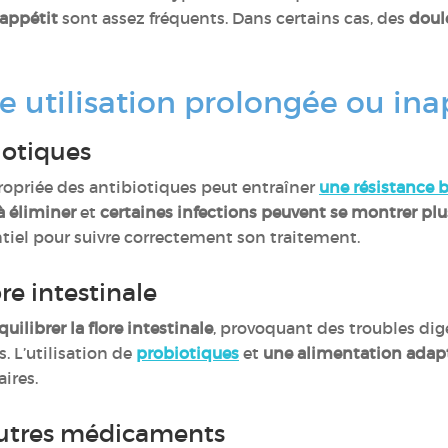
’appétit
sont assez fréquents. Dans certains cas, des
doule
ne utilisation prolongée ou in
iotiques
propriée des antibiotiques peut entraîner
une résistance 
 à éliminer
et
certaines infections peuvent se montrer plu
tiel pour suivre correctement son traitement.
ore intestinale
uilibrer la flore intestinale
, provoquant des troubles dig
. L’utilisation de
probiotiques
et
une alimentation adap
aires.
’autres médicaments