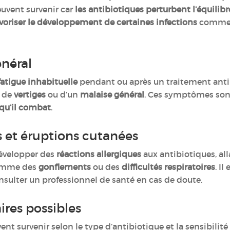
uvent survenir car
les antibiotiques perturbent l’équilibre
voriser le développement de certaines infections
comme
énéral
fatigue inhabituelle
pendant ou après un traitement antib
, de
vertiges
ou d’un
malaise général
. Ces symptômes sont
 qu’il combat
.
s et éruptions cutanées
évelopper des
réactions allergiques
aux antibiotiques, all
comme des
gonflements
ou des
difficultés respiratoires
. I
nsulter un professionnel de santé en cas de doute.
ires possibles
ent survenir selon le type d’antibiotique et la sensibili