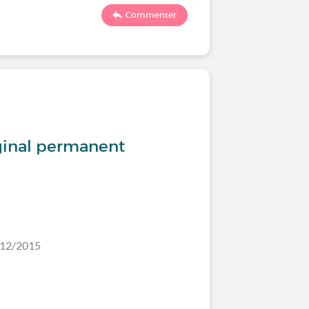
263
Commenter
Santé de
inal permanent
Médecin
certains
encore 
/12/2015
Dernier comm