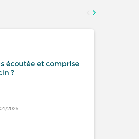
Santé de
us écoutée et comprise
Je souff
in ?
?
/01/2026
Dernier comm