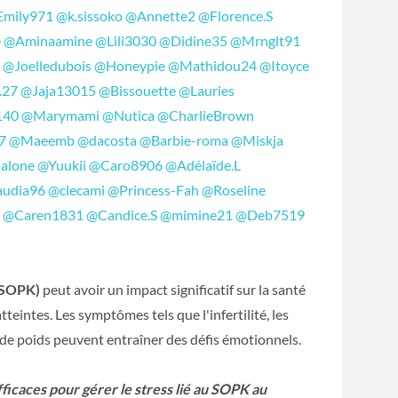
mily971
@k.sissoko
@Annette2
@Florence.S
e
@Aminaamine
@Lili3030
@Didine35
@Mrnglt91
2
@Joelledubois
@Honeypie
@Mathidou24
@Itoyce
.27
@Jaja13015
@Bissouette
@Lauries
140
@Marymami
@Nutica
@CharlieBrown
7
@Maeemb
@dacosta
@Barbie-roma
@Miskja
alone
@Yuukii
@Caro8906
@Adélaïde.L
audia96
@clecami
@Princess-Fah
@Roseline
3
@Caren1831
@Candice.S
@mimine21
@Deb7519
(SOPK)
peut avoir un impact significatif sur la santé
eintes. Les symptômes tels que l'infertilité, les
e de poids peuvent entraîner des défis émotionnels.
ficaces pour gérer le stress lié au SOPK au