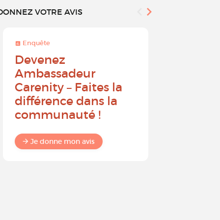
DONNEZ VOTRE AVIS
Enquête
Enquête
Devenez
Sur une 
Ambassadeur
à 10, que
Carenity – Faites la
probabil
différence dans la
recomm
communauté !
Carenit
à un pro
Je donne mon avis
Je donne