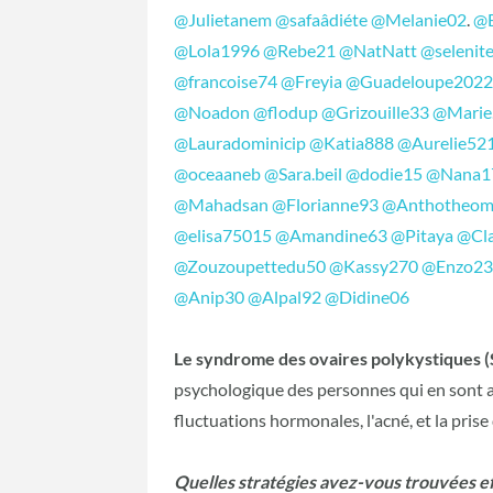
@Julietanem
@safaâdiéte
@Melanie02
.
@E
@Lola1996
@Rebe21
@NatNatt
@selenit
@francoise74
@Freyia
@Guadeloupe202
@Noadon
@flodup
@Grizouille33
@Marie
@Lauradominicip
@Katia888
@Aurelie52
@oceaaneb
@Sara.beil
@dodie15
@Nana1
@Mahadsan
@Florianne93
@Anthotheom
@elisa75015
@Amandine63
@Pitaya
@Cl
@Zouzoupettedu50
@Kassy270
@Enzo2
@Anip30
@Alpal92
@Didine06
Le syndrome des ovaires polykystiques 
psychologique des personnes qui en sont att
fluctuations hormonales, l'acné, et la pris
Quelles stratégies avez-vous trouvées ef