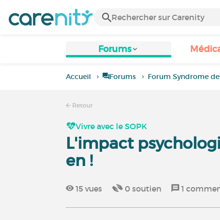
Forums
Médic
Accueil
Forums
Forum Syndrome des 
Retour
Vivre avec le SOPK
L'impact psycholog
en !
15
vues
0
soutien
1
comment