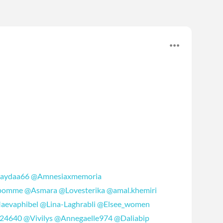
aydaa66
@Amnesiaxmemoria
ipomme
@Asmara
@Lovesterika
@amal.khemiri
aevaphibel
@Lina-Laghrabli
@Elsee_women
e24640
@Vivilys
@Annegaelle974
@Daliabip