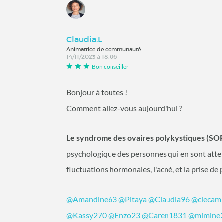
Claudia.L
Animatrice de communauté
14/11/2023 à 18:06
Bon conseiller
Bonjour à toutes !
Comment allez-vous aujourd'hui ?
Le syndrome des ovaires polykystiques (SO
psychologique des personnes qui en sont attein
fluctuations hormonales, l'acné, et la prise d
@Amandine63
@Pitaya
@Claudia96
@clecam
@Kassy270
@Enzo23
@Caren1831
@mimine