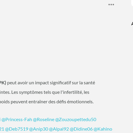
PK)
peut avoir un impact significatif sur la santé
tes. Les symptômes tels que l'infertilité, les
e poids peuvent entraîner des défis émotionnels.
i
@Princess-Fah
@Roseline
@Zouzoupettedu50
21
@Deb7519
@Anip30
@Alpal92
@Didine06
@Kahino