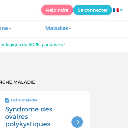
Rejoindre
Se connecter
ine
Maladies
chologique du SOPK, parlons-en !
FICHE MALADIE
Fiche maladie
Syndrome des
ovaires
polykystiques