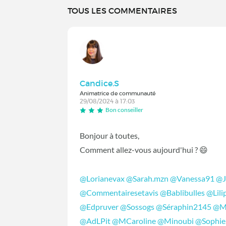
TOUS LES COMMENTAIRES
Candice.S
Animatrice de communauté
29/08/2024 à 17:03
Bon conseiller
Bonjour à toutes,
Comment allez-vous aujourd'hui ?
😄
@Lorianevax
@Sarah.mzn
@Vanessa91
@J
@Commentairesetavis
@Bablibulles
@Lil
@Edpruver
@Sossogs
@Séraphin2145
@M
@AdLPit
@MCaroline
@Minoubi
@Sophi