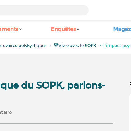
aments
Enquêtes
Magaz
ovaires polykystiques
Vivre avec le SOPK
L'impact psy
ique du SOPK, parlons-
aire