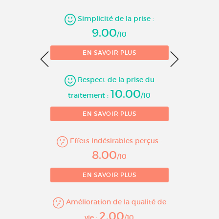
Simplicité de la prise :
9.00
/10
0
EN SAVOIR PLUS
1
10 
Respect de la prise du
10.00
traitement :
/10
EN SAVOIR PLUS
Effets indésirables perçus :
8.00
/10
EN SAVOIR PLUS
Amélioration de la qualité de
2.00
vie :
/10