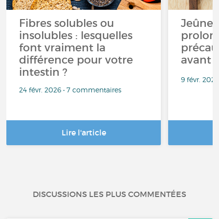
Fibres solubles ou
Jeûne 
insolubles : lesquelles
prolong
font vraiment la
précau
différence pour votre
avant 
intestin ?
9 févr. 202
24 févr. 2026 • 7 commentaires
Lire l'article
DISCUSSIONS LES PLUS COMMENTÉES