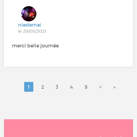
niedernai
le 29/05/2021
merci belle journée
1
2
3
4
5
>
»