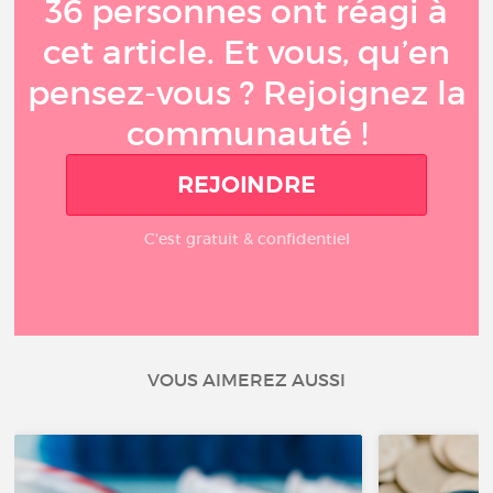
36 personnes ont réagi à
cet article. Et vous, qu’en
pensez-vous ? Rejoignez la
communauté !
REJOINDRE
C'est gratuit & confidentiel
VOUS AIMEREZ AUSSI