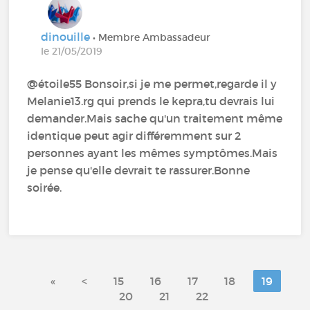
dinouille
• Membre Ambassadeur
le 21/05/2019
@étoile55‍ Bonsoir,si je me permet,regarde il y
Melanie13.rg qui prends le kepra,tu devrais lui
demander.Mais sache qu'un traitement même
identique peut agir différemment sur 2
personnes ayant les mêmes symptômes.Mais
je pense qu'elle devrait te rassurer.Bonne
soirée.
«
<
15
16
17
18
19
20
21
22