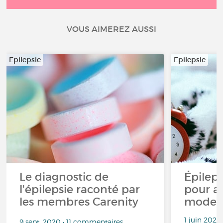
VOUS AIMEREZ AUSSI
Epilepsie
Epilepsie
Le diagnostic de
Épileps
l'épilepsie raconté par
pour a
les membres Carenity
mode d
1 juin 2022
9 sept. 2020 • 11 commentaires