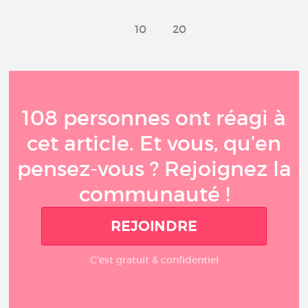
10
20
108 personnes ont réagi à
cet article. Et vous, qu’en
pensez-vous ? Rejoignez la
communauté !
REJOINDRE
C'est gratuit & confidentiel