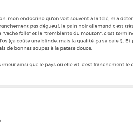
on, mon endocrino qu'on voit souvent à la télé, m'a dét
 franchement pas dégueu !, le pain noir allemand c'est tr
 "vache folle" et la "tremblante du mouton", c'est terminé
s (ça coûte une blinde, mais la qualité, ça se paie !).. Et 
fais de bonnes soupes à la patate douce.
rmeur‍ ainsi que le pays où elle vit, c'est franchement le
r