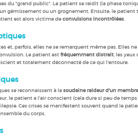
es du "grand public". Le patient se raidit (la phase toniqu
 un gémissement ou un grognement. Ensuite, le patient to
tient est alors victime de
convulsions incontrôlées
.
ptiques
ntes et, parfois, elles ne se remarquent même pas. Elles 
onvulsion. Le patient est
fréquemment distrait
, les yeux 
onscient et totalement déconnecté de ce qui l'entoure.
iques
iques se reconnaissent à la
soudaine raideur d'un membr
ur, le patient a l'air conscient (cela dure si peu de temps),
lepsie. Ces crises se manifestent souvent quand le patient
l'ensemble du corps.
s