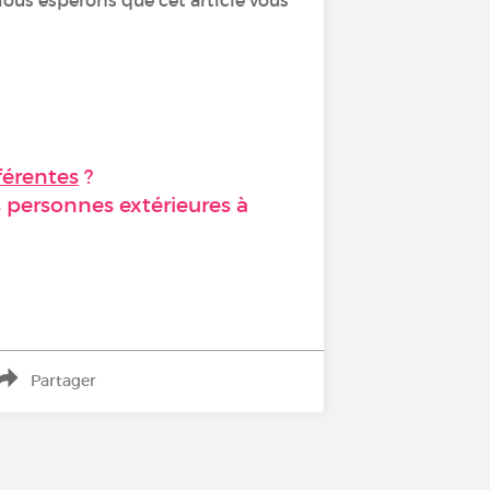
 Nous espérons que cet article vous
fférentes
?
 personnes extérieures à
Partager