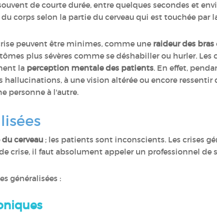
 souvent de courte durée, entre quelques secondes et envi
du corps selon la partie du cerveau qui est touchée par la
 crise peuvent être minimes, comme une
raideur des bras
tômes plus sévères comme se déshabiller ou hurler. Les c
ement la
perception mentale des patients
. En effet, penda
s hallucinations, à une vision altérée ou encore ressentir d
e personne à l'autre.
lisées
é du cerveau
; les patients sont inconscients. Les crises gé
e crise, il faut absolument appeler un professionnel de 
ses généralisées :
loniques