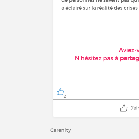
de personnes ne savent pas qu'il
a éclairé sur la réalité des crises
Aviez-
N'hésitez pas à
partag
2
J'a
Carenity