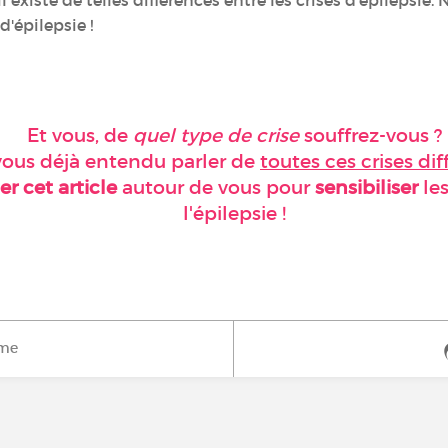
 existe de telles différences entre les crises d'épilepsie.
 d'épilepsie !
Et vous, de
quel type de crise
souffrez-vous ?
vous déjà entendu parler de
toutes ces crises di
er cet article
autour de vous pour
sensibiliser
les
l'épilepsie !
ime