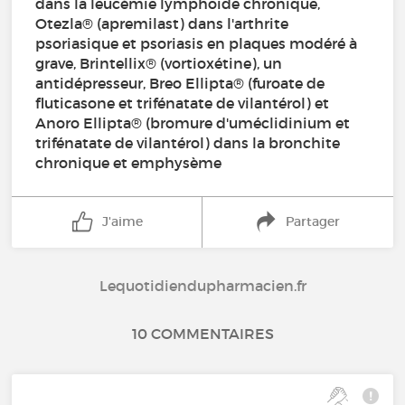
dans la leucémie lymphoïde chronique,
Otezla® (apremilast) dans l'arthrite
psoriasique et psoriasis en plaques modéré à
grave, Brintellix® (vortioxétine), un
antidépresseur, Breo Ellipta® (furoate de
fluticasone et trifénatate de vilantérol) et
Anoro Ellipta® (bromure d'uméclidinium et
trifénatate de vilantérol) dans la bronchite
chronique et emphysème
J'aime
Partager
Lequotidiendupharmacien.fr
10 COMMENTAIRES