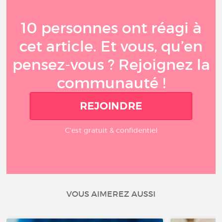
10 personnes ont réagi à
cet article. Et vous, qu’en
pensez-vous ? Rejoignez la
communauté !
REJOINDRE
C'est gratuit & confidentiel
VOUS AIMEREZ AUSSI