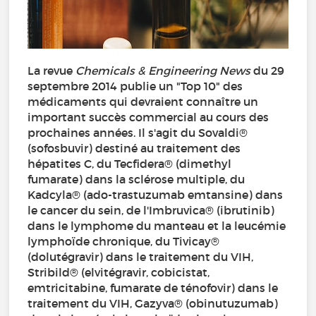
La revue
Chemicals & Engineering News
du 29
septembre 2014 publie un "Top 10" des
médicaments qui devraient connaître un
important succès commercial au cours des
prochaines années. Il s'agit du Sovaldi®
(sofosbuvir) destiné au traitement des
hépatites C, du Tecfidera® (dimethyl
fumarate) dans la sclérose multiple, du
Kadcyla® (ado-trastuzumab emtansine) dans
le cancer du sein, de l'Imbruvica® (ibrutinib)
dans le lymphome du manteau et la leucémie
lymphoïde chronique, du Tivicay®
(dolutégravir) dans le traitement du VIH,
Stribild® (elvitégravir, cobicistat,
emtricitabine, fumarate de ténofovir) dans le
traitement du VIH, Gazyva® (obinutuzumab)