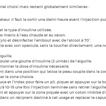
ériel choisi mais restent globalement similaires :
érateur, il faut la sortir une demi-heure avant l’injection p
et le type d’insuline utilisée,
s mains à l’eau chaude et au savon,
ylo et désinfecter l’embout avec de l’alcool à 70°,
lle avec son opercule, sans la toucher directement, une n
iguille,
ouler une goutte d’insuline (2 unités) de l’aiguille,
ctionner la dose d’insuline nécessaire,
nt dans une position qui laisse la peau souple dans la zo
her la zone choisie,
uce et l’index pour faire un pli, piquer et appuyer sur le 
10-15 une fois l’injection terminée sans retirer l’aiguille
nt et appuyer sur la zone piquée avec un coton imbibé d’a
ter dans un récipient destiné à cet usage et replacer le cap