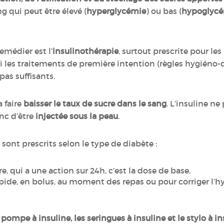
g qui peut être élevé (
hyperglycémie
) ou bas (
hypoglyc
emédier est l’
insulinothérapie
, surtout prescrite pour le
 les traitements de première intention (règles hygiéno-
pas suffisants.
a faire
baisser le taux de sucre dans le sang
. L’insuline ne
onc d’être
injectée sous la peau
.
sont prescrits selon le type de diabète :
vre, qui a une action sur 24h, c’est la dose de base,
pide, en bolus, au moment des repas ou pour corriger l’
 pompe à insuline, les seringues à insuline et le stylo à i