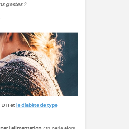
ons gestes ?
!
 DT1 et
le diabète de type
 par l'alimentation
. On parle alors