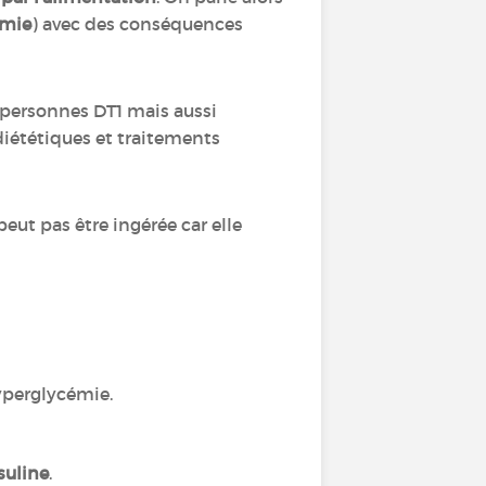
émie
) avec des conséquences
s personnes DT1 mais aussi
diététiques et traitements
 peut pas être ingérée car elle
hyperglycémie.
nsuline
.