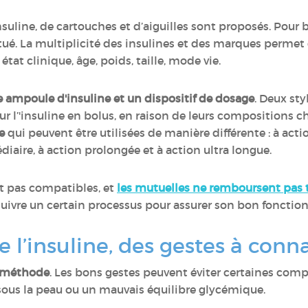
nsuline, de cartouches et d’aiguilles sont proposés. Po
ctué. La multiplicité des insulines et des marques permet
tat clinique, âge, poids, taille, mode vie.
e ampoule d'insuline et un dispositif de dosage
. Deux sty
our l’'insuline en bolus, en raison de leurs compositions c
e
qui peuvent être utilisées de manière différente : à acti
diaire, à action prolongée et à action ultra longue.
nt pas compatibles, et
les mutuelles ne remboursent pas t
ut suivre un certain processus pour assurer son bon fonct
e l’insuline, des gestes à conn
e méthode
. Les bons gestes peuvent éviter certaines com
sous la peau ou un mauvais équilibre glycémique.