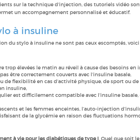
ients sur la technique d’injection, des tutoriels vidéo son
 permet un accompagnement personnalisé et éducatif.
ylo à insuline
sation du stylo à insuline ne sont pas ceux escomptés, voic
e trop élevées le matin au réveil à cause des besoins en
 pas être correctement couverts avec l’insuline basale,
u de flexibilité en cas d’activité physique, de sport ou de st
n insuline,
ier est difficilement compatible avec l’insuline basale, 
lescents et les femmes enceintes, l’auto-injection d’insu
tisfaisant de la glycémie en raison des fluctuations horm
ment à vie pour les diabétiques de type I
. Quel que soit 