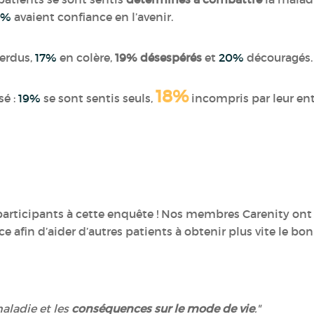
7%
avaient confiance en l’avenir.
erdus,
17%
en colère,
19%
désespérés
et
20%
découragés.
18%
sé :
19%
se sont sentis seuls,
incompris par leur en
participants à cette enquête ! Nos membres Carenity ont 
e afin d’aider d’autres patients à obtenir plus vite le bon
maladie et les
conséquences sur le mode de vie
.
"