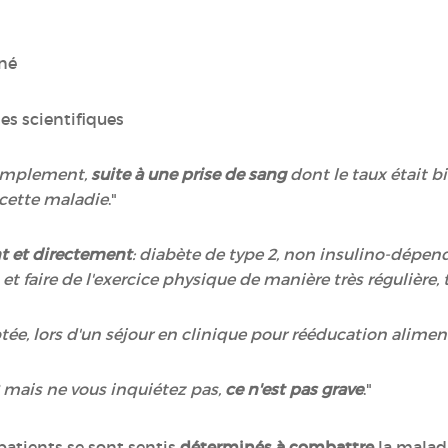
rné
mes scientifiques
 simplement,
suite à une prise de sang
dont le taux était bi
cette maladie
."
 et directement
: diabète de type 2, non insulino-dépen
t faire de l'exercice physique de manière très régulière, 
ptée, lors d'un séjour en clinique pour rééducation alime
 mais ne vous inquiétez pas,
ce n'est pas grave
."
patients se sont sentis
déterminés à combattre
la malad