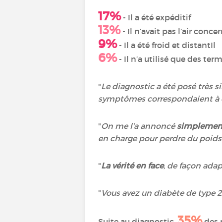
17%
- Il a été expéditif
13%
- Il n’avait pas l’air conce
9%
- Il a été froid et distantIl
6%
- Il n’a utilisé que des ter
"
Le diagnostic a été posé très
symptômes correspondaient à 
"
On me l'a annoncé
simplement
en charge pour perdre du poids e
"
La vérité en face
, de façon ada
"
Vous avez un diabète de type 2
35%
Suite au diagnostic,
des 