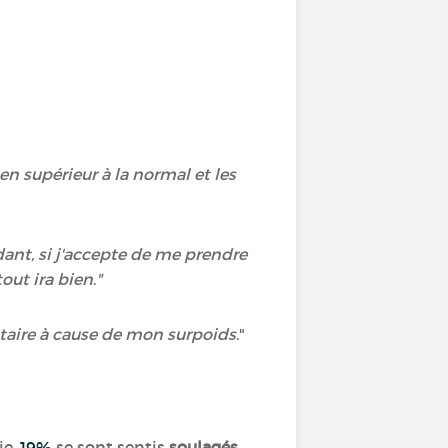
en supérieur à la normal et les
dant, si j'accepte de me prendre
tout ira bien
.
"
ntaire à cause de mon surpoids
."
ie.
19%
se sont sentis
soulagés