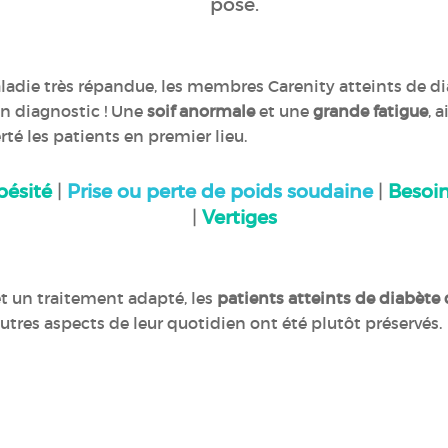
posé.
ladie très répandue, les membres Carenity atteints de d
n diagnostic ! Une
soif anormale
et une
grande fatigue
, 
té les patients en premier lieu.
bésité
|
Prise ou perte de poids soudaine
|
Besoin
|
Vertiges
t un traitement adapté, les
patients atteints de diabète 
autres aspects de leur quotidien ont été plutôt préservés.