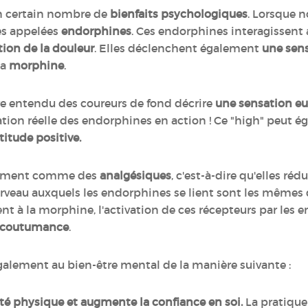
un certain nombre de
bienfaits psychologiques
. Lorsque n
es appelées
endorphines
. Ces endorphines interagissent 
tion de la douleur
. Elles déclenchent également
une sens
la
morphine
.
re entendu des coureurs de fond décrire
une sensation e
stration réelle des endorphines en action ! Ce "high" peut
titude positive.
alement comme des
analgésiques
, c'est-à-dire qu'elles ré
veau auxquels les endorphines se lient sont les mêmes q
nt à la morphine, l'activation de ces récepteurs par les 
accoutumance
.
galement au bien-être mental de la manière suivante :
nté physique et augmente la confiance en soi.
La pratique