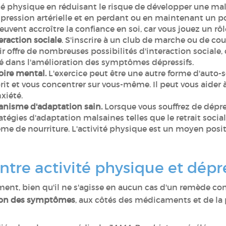
é physique en réduisant le risque de développer une mal
 pression artérielle et en perdant ou en maintenant un p
uvent accroître la confiance en soi, car vous jouez un rôl
eraction sociale
. S'inscrire à un club de marche ou de cour
ir offre de nombreuses possibilités d'interaction sociale,
clé dans l'amélioration des symptômes dépressifs.
oire mental.
L'exercice peut être une autre forme d'auto-
prit et vous concentrer sur vous-même. Il peut vous aider
nxiété.
canisme d'adaptation sain.
Lorsque vous souffrez de dépres
ratégies d'adaptation malsaines telles que le retrait so
me de nourriture. L'activité physique est un moyen positi
entre activité physique et dépr
 bien qu'il ne s'agisse en aucun cas d'un remède cont
tion des symptômes
, aux côtés des médicaments et de l