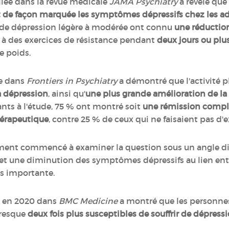
iée dans la revue médicale
JAMA Psychiatry
a révélé que
nt de façon marquée les symptômes dépressifs chez les a
nt de dépression légère à modérée ont connu
une réductio
 à des exercices de résistance pendant
deux jours ou plu
de poids.
e dans
Frontiers in Psychiatry
a démontré que l'activité 
 dépression
, ainsi qu'
une plus grande amélioration de la 
ants à l'étude, 75 % ont montré soit
une rémission compl
érapeutique
, contre 25 % de ceux qui ne faisaient pas d'e
ment commencé à examiner la question sous un angle diff
 et une diminution des symptômes dépressifs au lien entre
us importante.
 en 2020 dans
BMC Medicine
a montré que les personne
resque
deux fois plus susceptibles de souffrir de dépress