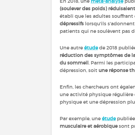
En 2018, une
méta-analyse
publ
(soulever des poids) réduisaie
établi que les adultes souffra
dépressifs
lorsqu'ils s'adonnent
patients qui ne soulèvent pas 
Une autre
étude
de 2018 publié
réduction des symptômes de la
du sommeil
. Parmi les particip
dépression, soit
une réponse th
Enfin, les chercheurs ont égale
une activité physique régulière
physique et une dépression pl
Par exemple, une
étude
publiée
musculaire et aérobique
sont p