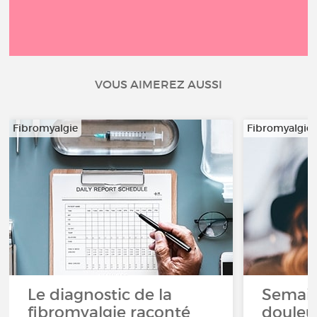
VOUS AIMEREZ AUSSI
Fibromyalgie
Fibromyalgie
Le diagnostic de la
Semain
fibromyalgie raconté
douleur