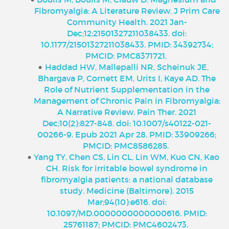
Fibromyalgia: A Literature Review. J Prim Care
Community Health. 2021 Jan-
Dec;12:21501327211038433. doi:
10.1177/21501327211038433. PMID: 34392734;
PMCID: PMC8371721.
Haddad HW, Mallepalli NR, Scheinuk JE,
Bhargava P, Cornett EM, Urits I, Kaye AD. The
Role of Nutrient Supplementation in the
Management of Chronic Pain in Fibromyalgia:
A Narrative Review. Pain Ther. 2021
Dec;10(2):827-848. doi: 10.1007/s40122-021-
00266-9. Epub 2021 Apr 28. PMID: 33909266;
PMCID: PMC8586285.
Yang TY, Chen CS, Lin CL, Lin WM, Kuo CN, Kao
CH. Risk for irritable bowel syndrome in
fibromyalgia patients: a national database
study. Medicine (Baltimore). 2015
Mar;94(10):e616. doi:
10.1097/MD.0000000000000616. PMID:
25761187; PMCID: PMC4602473.