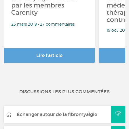
par les membres
médeci
Carenity
thérapi
contre 
25 mars 2019 • 27 commentaires
19 oct. 201
Lire l'article
DISCUSSIONS LES PLUS COMMENTÉES
Échanger autour de la fibromyalgie