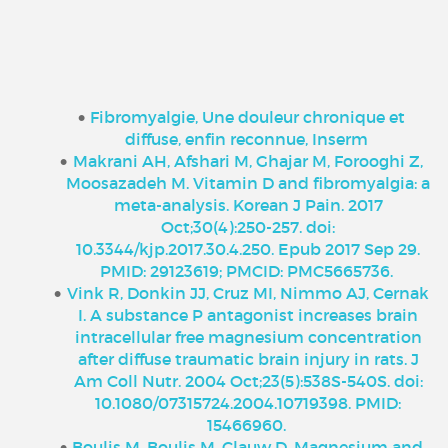
Fibromyalgie, Une douleur chronique et
diffuse, enfin reconnue, Inserm
Makrani AH, Afshari M, Ghajar M, Forooghi Z,
Moosazadeh M. Vitamin D and fibromyalgia: a
meta-analysis. Korean J Pain. 2017
Oct;30(4):250-257. doi:
10.3344/kjp.2017.30.4.250. Epub 2017 Sep 29.
PMID: 29123619; PMCID: PMC5665736.
Vink R, Donkin JJ, Cruz MI, Nimmo AJ, Cernak
I. A substance P antagonist increases brain
intracellular free magnesium concentration
after diffuse traumatic brain injury in rats. J
Am Coll Nutr. 2004 Oct;23(5):538S-540S. doi:
10.1080/07315724.2004.10719398. PMID:
15466960.
Boulis M, Boulis M, Clauw D. Magnesium and