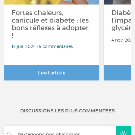
Fortes chaleurs,
Diabète
canicule et diabète : les
l’impac
bons réflexes à adopter
glycém
!
4 nov. 202
12 juil. 2024 • 5 commentaires
Lire l'article
DISCUSSIONS LES PLUS COMMENTÉES
Partageons nos glycémies