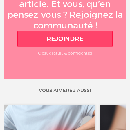
article. Et vous, qu’en
pensez-vous ? Rejoignez la
communauté !
REJOINDRE
C'est gratuit & confidentiel
VOUS AIMEREZ AUSSI