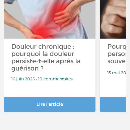
Douleur chronique :
Pourqu
pourquoi la douleur
person
persiste-t-elle après la
souven
guérison ?
13 mai 202
16 juin 2026 • 10 commentaires
Lire l'article