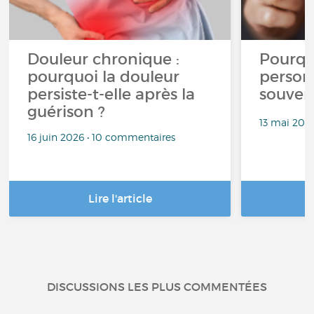
Douleur chronique :
Pourqu
pourquoi la douleur
person
persiste-t-elle après la
souven
guérison ?
13 mai 202
16 juin 2026 • 10 commentaires
Lire l'article
DISCUSSIONS LES PLUS COMMENTÉES