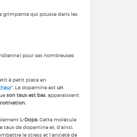
te grimpante qui pousse dans les
indienne) pour ses nombreuses
it à petit place en
heur
”
. La dopamine est
un
que
son taux est bas
, apparaissent
 motivation
.
alement
L-Dopa
. Cette molécule
e taux de dopamine et, d’ainsi,
mbattre le stress et l’anxiété de