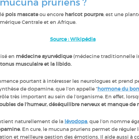
e mucuna pruriens ?
lé
pois mascate
ou encore
haricot pourpre
, est une plan
Amérique Centrale et en Afrique.
Source : Wikipédia
lisé en
médecine ayurvédique
(médecine traditionnelle 
e tonus musculaire et la libido.
mence pourtant à intéresser les neurologues et prend pet
 synthèse de dopamine, que l’on appelle
“
hormone du bon
rôle très important au sein de l’organisme. En effet, lors
troubles de l’humeur, déséquilibre nerveux et manque de
ntient naturellement de la
lévodopa
, que l’on nomme ég
dopamine
. En cure, le mucuna pruriens permet de réguler l
ion et meilleure gestion des émotions. Il aide aussi à co