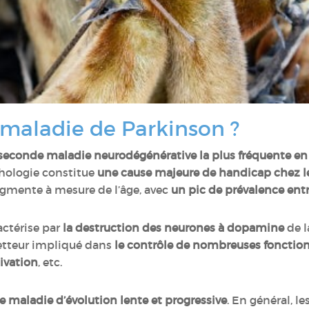
 maladie de Parkinson ?
 seconde maladie neurodégénérative la plus fréquente en
thologie constitue
une cause majeure de handicap chez le
ugmente à mesure de l’âge, avec
un pic de prévalence entr
actérise par
la destruction des neurones à dopamine
de l
tteur impliqué dans
le contrôle de nombreuses fonct
tivation
, etc.
e maladie d’évolution lente et progressive
. En général, l