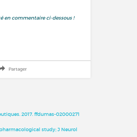
té en commentaire ci-dessous !
Partager
utiques. 2017. ffdumas-02000271
d pharmacological study; J Neurol