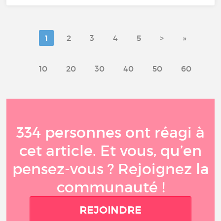
1
2
3
4
5
>
»
10
20
30
40
50
60
334 personnes ont réagi à
cet article. Et vous, qu’en
pensez-vous ? Rejoignez la
communauté !
REJOINDRE