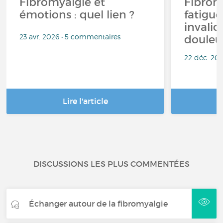
Fibromyalgie et
Fibrom
émotions : quel lien ?
fatigue
invalid
23 avr. 2026 • 5 commentaires
douleu
22 déc. 20
Lire l'article
DISCUSSIONS LES PLUS COMMENTÉES
Échanger autour de la fibromyalgie