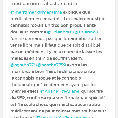
médicament s'il est encadré
@maritima">
@maritima
‍ ‍explique que
médicalement encadré (si et seulement si), le
cannabis "serait un très bon produit anti-
douleur", comme
@Etiennou">
@Etiennou
‍ :
"on ne demande pas que le cannabis soit en
vente libre mais il faut que ce soit distribué
par un médecin. Il y en a marre de laisser les
malades en train de souffrir". Idem,
@agatha77">
@agatha7759
‍ exorte les
membres à bien "faire la différence entre
le cannabis-drogue et le cannabis-
thérapeutique", ce dernier n'ayant pas les
mêmes effets.
@Aliane">
@Aliane
‍, qui souffre
de SEP, confirme que son "inhalateur spécial"
est "la seule chose qui marche, aucun autre
médicament ne peut calmer mes soubresauts
spastiques".
@satonnay">
@satonnay
‍ se