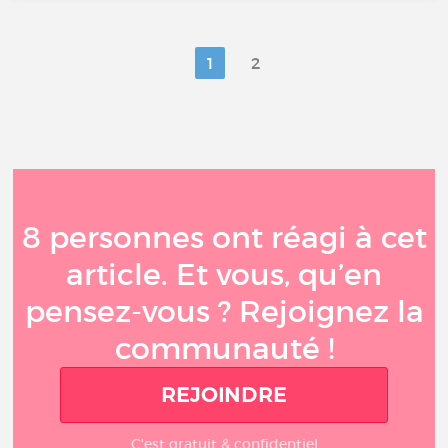
1
2
8 personnes ont réagi à cet
article. Et vous, qu’en
pensez-vous ? Rejoignez la
communauté !
REJOINDRE
C'est gratuit & confidentiel