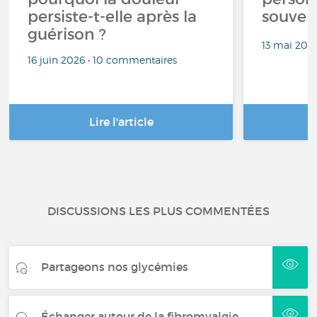
persiste-t-elle après la
souven
guérison ?
13 mai 202
16 juin 2026 • 10 commentaires
Lire l'article
DISCUSSIONS LES PLUS COMMENTÉES
Partageons nos glycémies
Échanger autour de la fibromyalgie