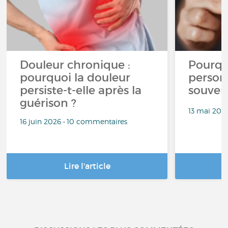
Douleur chronique :
Pourqu
pourquoi la douleur
person
persiste-t-elle après la
souven
guérison ?
13 mai 202
16 juin 2026 • 10 commentaires
Lire l'article