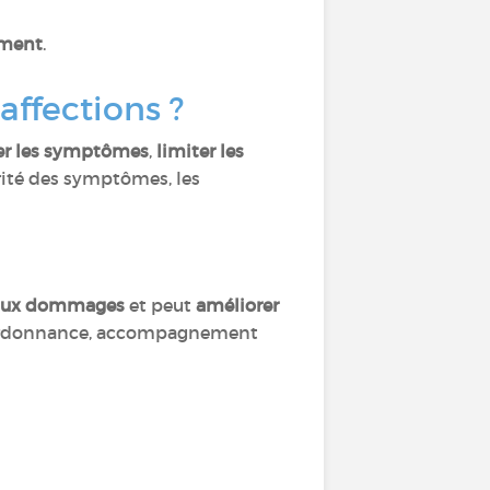
ement
.
affections ?
er les symptômes
,
limiter les
érité des symptômes, les
aux dommages
et peut
améliorer
ur ordonnance, accompagnement