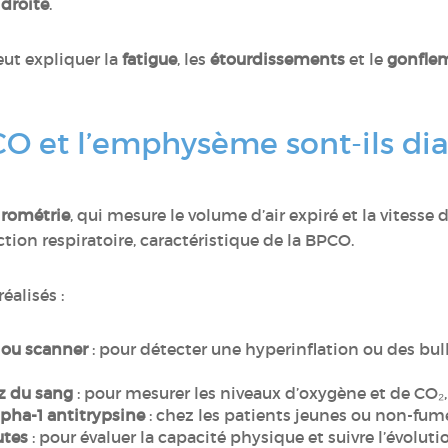
 droite
.
ut expliquer la
fatigue
, les
étourdissements
et le
gonfle
 et l’emphysème sont-ils dia
irométrie
, qui mesure le volume d’air expiré et la vitesse 
tion respiratoire, caractéristique de la BPCO.
éalisés :
 ou scanner
: pour détecter une hyperinflation ou des bull
z du sang
: pour mesurer les niveaux d’oxygène et de CO₂,
lpha-1 antitrypsine
: chez les patients jeunes ou non-fum
utes
: pour évaluer la capacité physique et suivre l’évoluti