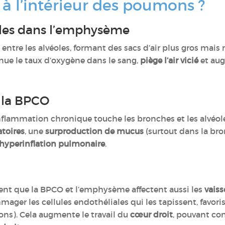
 à l’intérieur des poumons ?
elles dans l’emphysème
entre les alvéoles, formant des sacs d’air plus gros mais 
nue le taux d’oxygène dans le sang,
piège l’air vicié
et aug
 la BPCO
nflammation chronique touche les bronches et les alvéol
atoires
, une
surproduction de mucus
(surtout dans la bro
hyperinflation pulmonaire
.
nt que la BPCO et l’emphysème affectent aussi les
vais
ger les cellules endothéliales qui les tapissent, favori
ons). Cela augmente le travail du
cœur droit
, pouvant co