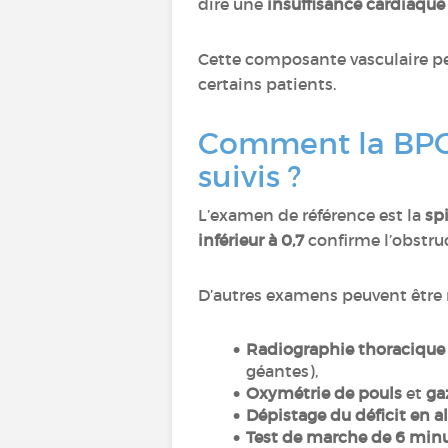
dire une
insuffisance cardiaque
Cette composante vasculaire pe
certains patients.
Comment la BPCO
suivis ?
L’examen de référence est la
sp
inférieur à 0,7
confirme l’obstruc
D’autres examens peuvent être r
Radiographie thoracique
géantes),
Oxymétrie de pouls
et
ga
Dépistage du déficit en a
Test de marche de 6 min