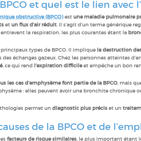
 BPCO et quel est le lien avec
ique obstructive (BPCO)
est
une maladie pulmonaire pr
ts
et
un flux d’air réduit
. Il s’agit d’un terme générique r
ravent la respiration, les plus courantes étant la
bron
 principaux types de BPCO. Il implique
la destruction de
 des échanges gazeux. Chez les personnes atteintes d’
té
, ce qui rend
l’expiration difficile
et empêche un bon reno
ous les cas d’emphysème font partie de la BPCO
, mais qu
physème : elles peuvent avoir une bronchite chronique 
pathologies permet un
diagnostic plus précis
et un
traite
 causes de la BPCO et de l’em
des
facteurs de risque similaires
, le plus important étant 