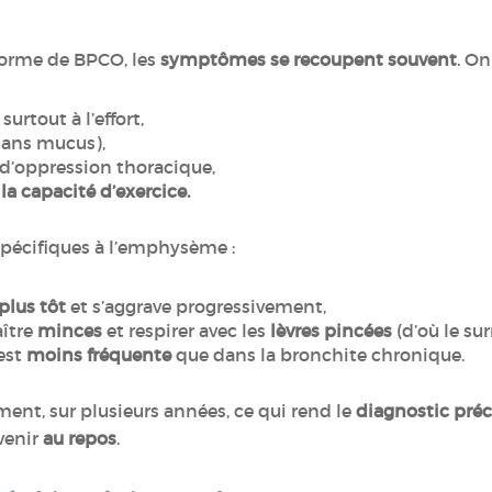
orme de BPCO, les
symptômes se recoupent souvent
. On
, surtout à l’effort,
sans mucus),
d’oppression thoracique,
a capacité d’exercice.
spécifiques à l’emphysème :
plus tôt
et s’aggrave progressivement,
aître
minces
et respirer avec les
lèvres pincées
(d’où le s
est
moins fréquente
que dans la bronchite chronique.
nt, sur plusieurs années, ce qui rend le
diagnostic préco
venir
au repos
.