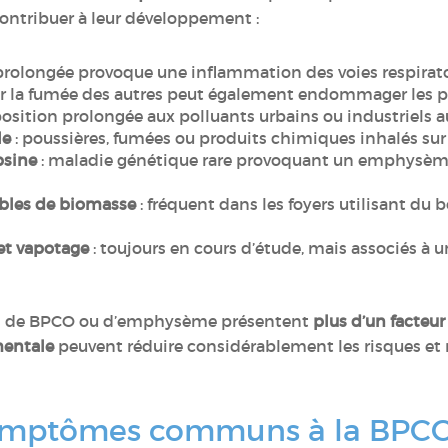
ontribuer à leur développement :
 prolongée provoque une inflammation des voies respirat
rer la fumée des autres peut également endommager les
osition prolongée aux polluants urbains ou industriels a
le
: poussières, fumées ou produits chimiques inhalés sur le
psine
: maladie génétique rare provoquant un emphysèm
bles de biomasse
: fréquent dans les foyers utilisant du 
 et vapotage
: toujours en cours d’étude, mais associés à 
nts de BPCO ou d’emphysème présentent
plus d’un facteur
mentale
peuvent réduire considérablement les risques et r
symptômes communs à la BPCO